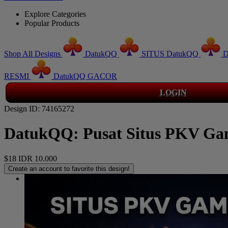
Explore Categories
Popular Products
Shop All Designs
DatukQQ
SITUS DatukQQ
D
RESMI
DatukQQ GACOR
LOGIN
Design ID: 74165272
DatukQQ: Pusat Situs PKV Gam
$18
IDR 10.000
Create an account to favorite this design!