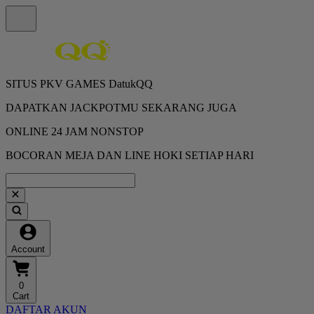
SITUS PKV GAMES DatukQQ
DAPATKAN JACKPOTMU SEKARANG JUGA
ONLINE 24 JAM NONSTOP
BOCORAN MEJA DAN LINE HOKI SETIAP HARI
Account
0
Cart
DAFTAR AKUN