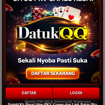
Suli_Bontot (Bali)
SB
“Sangat suka sama layanan pelanggan
situs pkv
ini. Sebagai penggemar
BandarQQ
dan
DomainQQ
lovers, saya
puas main di DatukQQ hingga saat ini.”
Nagita_Srey (Palembang)
NS
“Baru kali ini nemu yang pas, DatukQQ
memberikan bukti
meja hoki
paling gacor.
Main DominoQQ di mobile android sangat
lancar tanpa hambatan, bikin nyaman.”
Dedi_Egi (Bandung)
DAFTAR
LOGIN
DE
“Pantesan DatukQQ disebut sebagai
Bandar PKV QQ & DominoQQ Terpercaya
DatukQQ: Pusat Situs PKV Games dan Link Poker Pkv