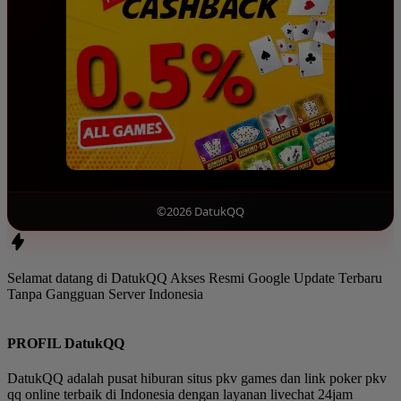
©2026 DatukQQ
Selamat datang di DatukQQ Akses Resmi Google Update Terbaru
Tanpa Gangguan Server Indonesia
PROFIL DatukQQ
DatukQQ adalah pusat hiburan situs pkv games dan link poker pkv
qq online terbaik di Indonesia dengan layanan livechat 24jam