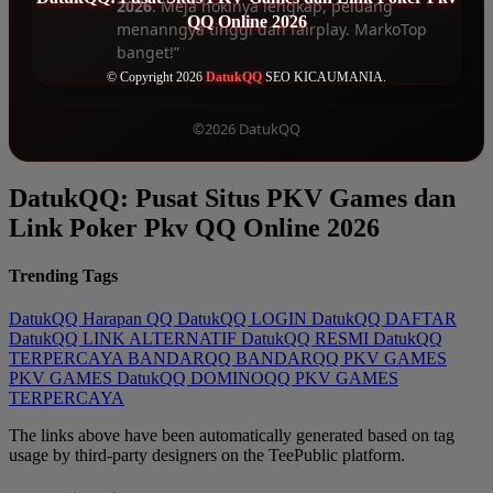
2026
. Meja hokinya lengkap, peluang
QQ Online 2026
menanngya tinggi dan fairplay. MarkoTop
banget!”
© Copyright 2026
DatukQQ
SEO KICAUMANIA.
©2026 DatukQQ
DatukQQ: Pusat Situs PKV Games dan
Link Poker Pkv QQ Online 2026
Trending Tags
DatukQQ
Harapan QQ
DatukQQ LOGIN
DatukQQ DAFTAR
DatukQQ LINK ALTERNATIF
DatukQQ RESMI
DatukQQ
TERPERCAYA
BANDARQQ
BANDARQQ
PKV GAMES
PKV GAMES DatukQQ
DOMINOQQ
PKV GAMES
TERPERCAYA
The links above have been automatically generated based on tag
usage by third-party designers on the TeePublic platform.