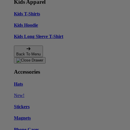
Kids Apparel
Kids T-Shirts
Kids Hoodie
Kids Long Sleeve T-Shirt
Back To Menu
Accessories
Hats
New!
Stickers
Magnets
Phone Cases