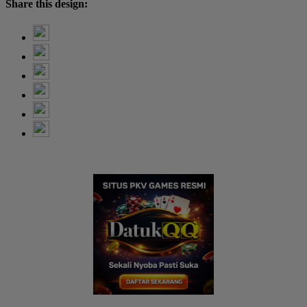
Share this design: