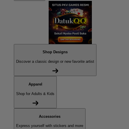
Shop Designs
Discover a classic design or new favorite artist
Apparel
Shop for Adults & Kids
Accessories
Express yourself with stickers and more