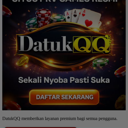
DatukQQ memberikan layanan premium bagi semua pengguna.