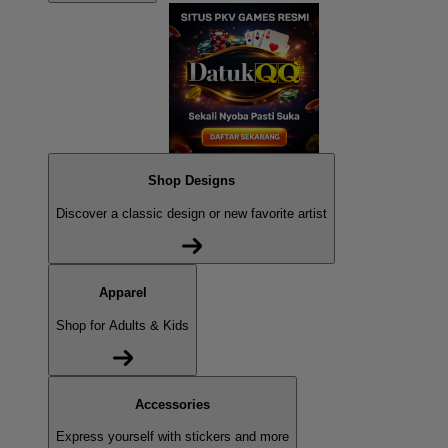
Shop Designs
Discover a classic design or new favorite artist
Apparel
Shop for Adults & Kids
Accessories
Express yourself with stickers and more