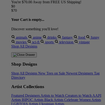
You're
$70.00
Away from
FREE US Shipping!
$0
$70
Your Cart is empty...
Discover something you'll love!
animals
anime
drinks
fantasy
food
funny
movies
sci-fi
sports
television
vintage
Shop All Designs
Shop Designs
Shop All Designs
New Tees on Sale
Newest Designers
Tag
Directory
Artist Collections
Featured Designers
Artists to Watch
Creators to Watch
AAPI
Artists
BIPOC Artists
Black Artists
Celebrate Women Artists
LGBTQIA Artists
Ukrainian Artists