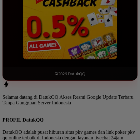
©2026 DatukQQ
Selamat datang di DatukQQ Akses Resmi Google Update Terbaru
Tanpa Gangguan Server Indonesia
PROFIL DatukQQ
DatukQQ adalah pusat hiburan situs pkv games dan link poker pkv
qq online terbaik di Indonesia dengan layanan livechat 24jam