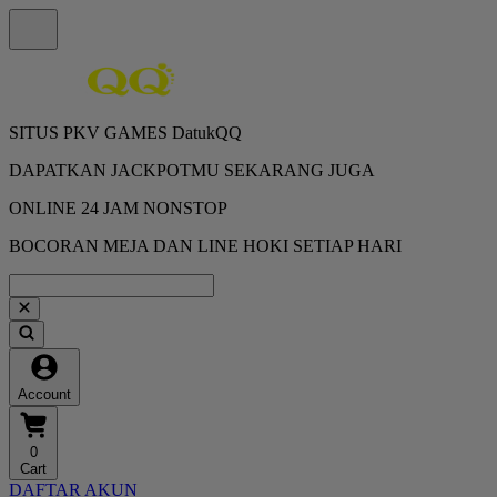
SITUS PKV GAMES DatukQQ
DAPATKAN JACKPOTMU SEKARANG JUGA
ONLINE 24 JAM NONSTOP
BOCORAN MEJA DAN LINE HOKI SETIAP HARI
Account
0
Cart
DAFTAR AKUN