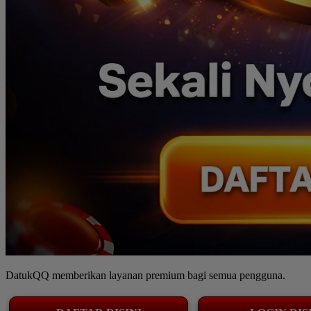
DatukQQ memberikan layanan premium bagi semua pengguna.