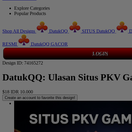
Explore Categories
Popular Products
Shop All Designs
DatukQQ
SITUS DatukQQ
D
RESMI
DatukQQ GACOR
LOGIN
Design ID: 74165272
DatukQQ: Ulasan Situs PKV G
$18
IDR 10.000
Create an account to favorite this design!