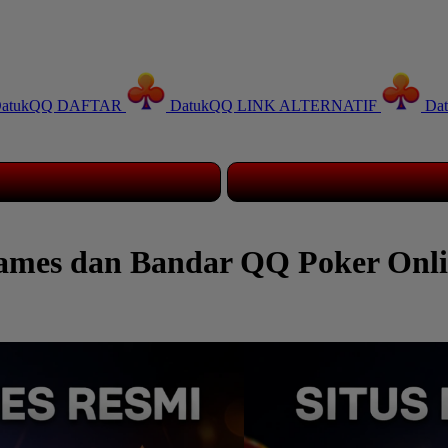
atukQQ DAFTAR
DatukQQ LINK ALTERNATIF
Da
ames dan Bandar QQ Poker Onli