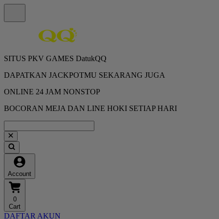
SITUS PKV GAMES DatukQQ
DAPATKAN JACKPOTMU SEKARANG JUGA
ONLINE 24 JAM NONSTOP
BOCORAN MEJA DAN LINE HOKI SETIAP HARI
Account
0
Cart
DAFTAR AKUN