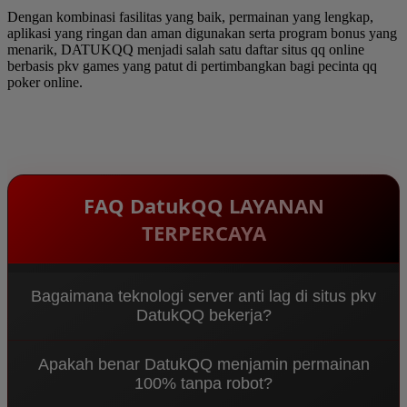
Dengan kombinasi fasilitas yang baik, permainan yang lengkap,
aplikasi yang ringan dan aman digunakan serta program bonus yang
menarik, DATUKQQ menjadi salah satu daftar situs qq online
berbasis pkv games yang patut di pertimbangkan bagi pecinta qq
poker online.
FAQ DatukQQ LAYANAN
TERPERCAYA
Bagaimana teknologi server anti lag di situs pkv
DatukQQ bekerja?
Sebagai
Agen PKV DominoQQ & Bandar QQ
Apakah benar DatukQQ menjamin permainan
Terpercaya 2026
, DatukQQ menggunakan sistem
100% tanpa robot?
Multi-Node Server terbaru yang mengarahkan