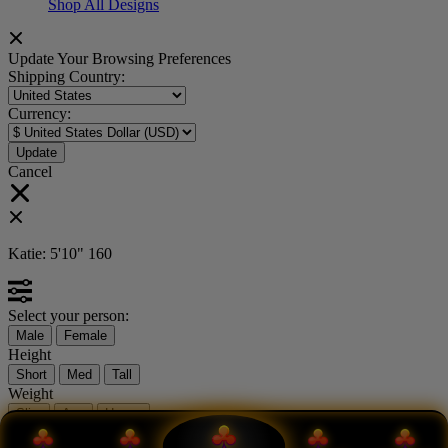
Shop All Designs
Update Your Browsing Preferences
Shipping Country:
Currency:
Cancel
Katie:
5'10"
160
Select your person:
Male
Female
Height
Short
Med
Tall
Weight
Slim
Avg
Heavy
View Size Chart