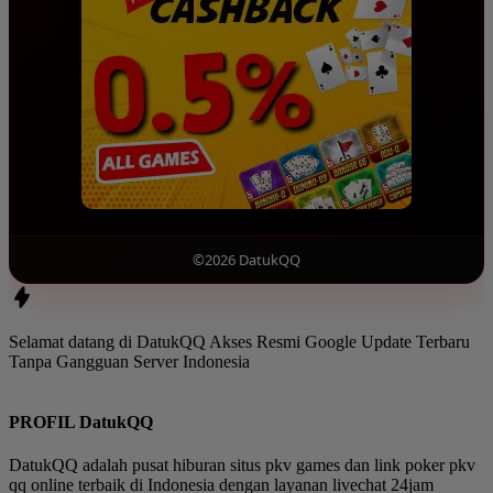
©2026 DatukQQ
Selamat datang di DatukQQ Akses Resmi Google Update Terbaru
Tanpa Gangguan Server Indonesia
PROFIL DatukQQ
DatukQQ adalah pusat hiburan situs pkv games dan link poker pkv
qq online terbaik di Indonesia dengan layanan livechat 24jam