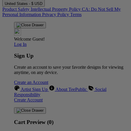
United States - $ USD
Product Safety
Intellectual Property Policy
CA: Do Not Sell My
Personal Information
Privacy Policy
Terms
Welcome Guest!
Log In
Sign Up
Create an account to save your favorite designs for viewing
anytime, on any device.
Create an Account
Artist Sign Up
About TeePublic
Social
Responsibility
Create Account
Cart Preview (0)