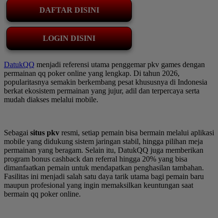
DAFTAR DISINI
LOGIN DISINI
DatukQQ
menjadi referensi utama penggemar pkv games dengan
permainan qq poker online yang lengkap. Di tahun 2026,
popularitasnya semakin berkembang pesat khususnya di Indonesia
berkat ekosistem permainan yang jujur, adil dan terpercaya serta
mudah diakses melalui mobile.
Sebagai
situs pkv
resmi, setiap pemain bisa bermain melalui aplikasi
mobile yang didukung sistem jaringan stabil, hingga pilihan meja
permainan yang beragam. Selain itu, DatukQQ juga memberikan
program bonus cashback dan referral hingga 20% yang bisa
dimanfaatkan pemain untuk mendapatkan penghasilan tambahan.
Fasilitas ini menjadi salah satu daya tarik utama bagi pemain baru
maupun profesional yang ingin memaksilkan keuntungan saat
bermain qq poker online.