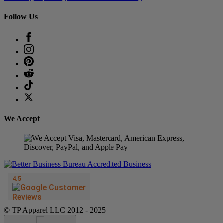
Follow Us
We Accept
© TP Apparel LLC 2012 - 2025