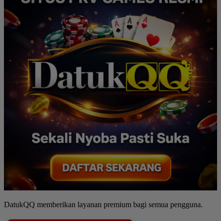
DatukQQ memberikan layanan premium bagi semua pengguna.