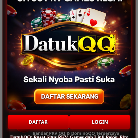
Suli_Bontot (Bali)
SB
“Sangat suka sama layanan pelanggan
situs pkv
ini. Sebagai penggemar
BandarQQ
dan
DomainQQ
lovers, saya
puas main di DatukQQ hingga saat ini.”
Nagita_Srey (Palembang)
NS
“Baru kali ini nemu yang pas, DatukQQ
memberikan bukti
meja hoki
paling gacor.
Main DominoQQ di mobile android sangat
lancar tanpa hambatan, bikin nyaman.”
Dedi_Egi (Bandung)
DAFTAR
LOGIN
DE
“Pantesan DatukQQ disebut sebagai
Bandar PKV QQ & DominoQQ Terpercaya
DatukQQ: Pusat Situs PKV Games dan Link Poker Pkv