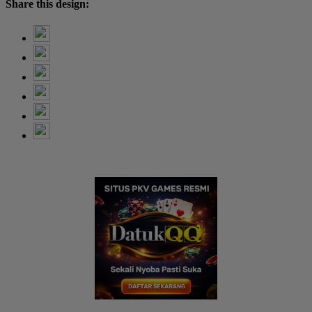
Share this design: