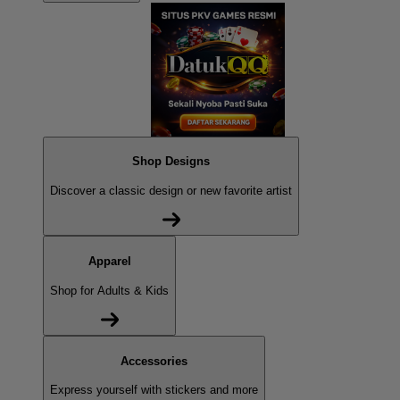
Shop Designs
Discover a classic design or new favorite artist
Apparel
Shop for Adults & Kids
Accessories
Express yourself with stickers and more