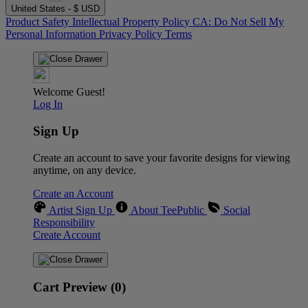
United States - $ USD
Product Safety
Intellectual Property Policy
CA: Do Not Sell My
Personal Information
Privacy Policy
Terms
Welcome Guest!
Log In
Sign Up
Create an account to save your favorite designs for viewing
anytime, on any device.
Create an Account
Artist Sign Up
About TeePublic
Social
Responsibility
Create Account
Cart Preview (0)