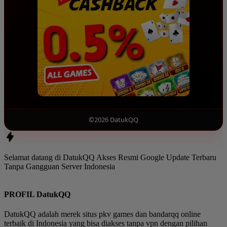
©2026 DatukQQ
Selamat datang di DatukQQ Akses Resmi Google Update Terbaru
Tanpa Gangguan Server Indonesia
PROFIL DatukQQ
DatukQQ adalah merek situs pkv games dan bandarqq online
terbaik di Indonesia yang bisa diakses tanpa vpn dengan pilihan