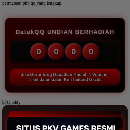
permainan pkv qq yang lengkap.
DatukQQ UNDIAN BERHADIAH
0
0
0
0
Jika Beruntung Dapatkan Hadiah 1 Voucher
Tiket Jalan-Jalan Ke Thailand Gratis
REVIEW MEMBERSHIP DatukQQ