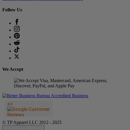
Follow Us
We Accept
© TP Apparel LLC 2012 - 2025