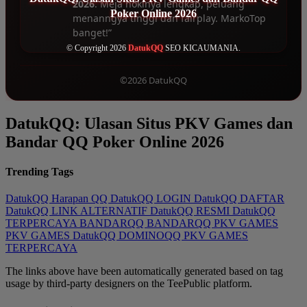
2026
. Meja hokinya lengkap, peluang
Poker Online 2026
menanngya tinggi dan fairplay. MarkoTop
banget!”
© Copyright 2026
DatukQQ
SEO KICAUMANIA.
©2026 DatukQQ
DatukQQ: Ulasan Situs PKV Games dan
Bandar QQ Poker Online 2026
Trending Tags
DatukQQ
Harapan QQ
DatukQQ LOGIN
DatukQQ DAFTAR
DatukQQ LINK ALTERNATIF
DatukQQ RESMI
DatukQQ
TERPERCAYA
BANDARQQ
BANDARQQ
PKV GAMES
PKV GAMES DatukQQ
DOMINOQQ
PKV GAMES
TERPERCAYA
The links above have been automatically generated based on tag
usage by third-party designers on the TeePublic platform.