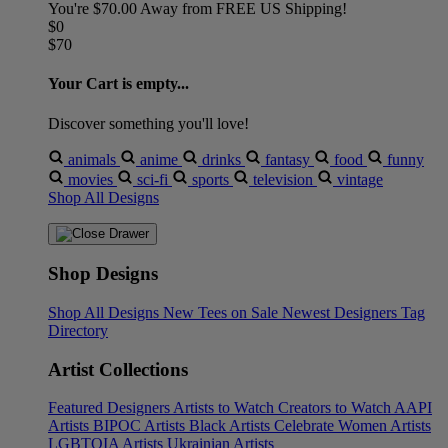
You're
$70.00
Away from
FREE US Shipping!
$0
$70
Your Cart is empty...
Discover something you'll love!
animals
anime
drinks
fantasy
food
funny
movies
sci-fi
sports
television
vintage
Shop All Designs
Shop Designs
Shop All Designs
New Tees on Sale
Newest Designers
Tag
Directory
Artist Collections
Featured Designers
Artists to Watch
Creators to Watch
AAPI
Artists
BIPOC Artists
Black Artists
Celebrate Women Artists
LGBTQIA Artists
Ukrainian Artists