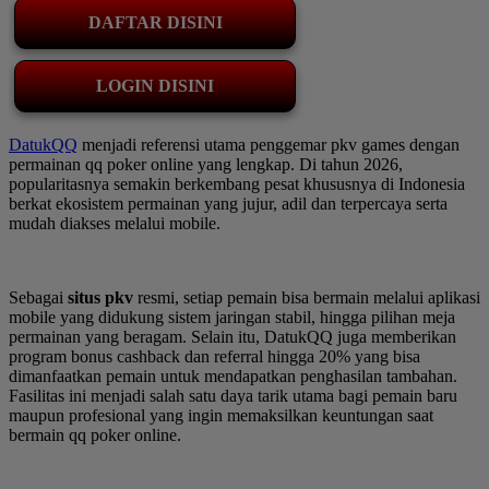
DAFTAR DISINI
LOGIN DISINI
DatukQQ
menjadi referensi utama penggemar pkv games dengan
permainan qq poker online yang lengkap. Di tahun 2026,
popularitasnya semakin berkembang pesat khususnya di Indonesia
berkat ekosistem permainan yang jujur, adil dan terpercaya serta
mudah diakses melalui mobile.
Sebagai
situs pkv
resmi, setiap pemain bisa bermain melalui aplikasi
mobile yang didukung sistem jaringan stabil, hingga pilihan meja
permainan yang beragam. Selain itu, DatukQQ juga memberikan
program bonus cashback dan referral hingga 20% yang bisa
dimanfaatkan pemain untuk mendapatkan penghasilan tambahan.
Fasilitas ini menjadi salah satu daya tarik utama bagi pemain baru
maupun profesional yang ingin memaksilkan keuntungan saat
bermain qq poker online.