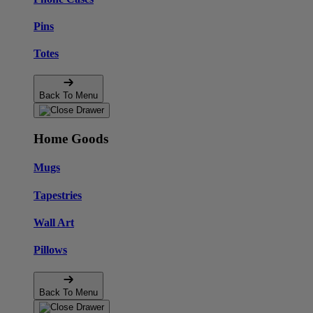
Pins
Totes
Back To Menu
Home Goods
Mugs
Tapestries
Wall Art
Pillows
Back To Menu