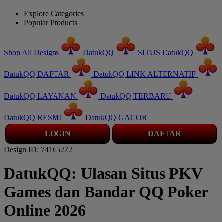
Explore Categories
Popular Products
Shop All Designs
DatukQQ
SITUS DatukQQ
DatukQQ DAFTAR
DatukQQ LINK ALTERNATIF
DatukQQ LAYANAN
DatukQQ TERBARU
DatukQQ RESMI
DatukQQ GACOR
LOGIN
DAFTAR
Design ID: 74165272
DatukQQ: Ulasan Situs PKV
Games dan Bandar QQ Poker
Online 2026