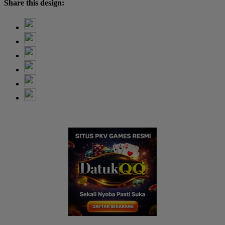
Share this design: