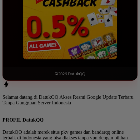
©2026 DatukQQ
Selamat datang di DatukQQ Akses Resmi Google Update Terbaru
Tanpa Gangguan Server Indonesia
PROFIL DatukQQ
DatukQQ adalah merek situs pkv games dan bandarqq online
terbaik di Indonesia yang bisa diakses tanpa vpn dengan pilihan