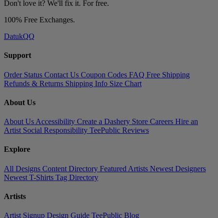
Don't love it? We'll fix it. For free.
100% Free Exchanges.
DatukQQ
Support
Order Status
Contact Us
Coupon Codes
FAQ
Free Shipping
Refunds & Returns
Shipping Info
Size Chart
About Us
About Us
Accessibility
Create a Dashery Store
Careers
Hire an
Artist
Social Responsibility
TeePublic Reviews
Explore
All Designs
Content Directory
Featured Artists
Newest Designers
Newest T-Shirts
Tag Directory
Artists
Artist Signup
Design Guide
TeePublic Blog