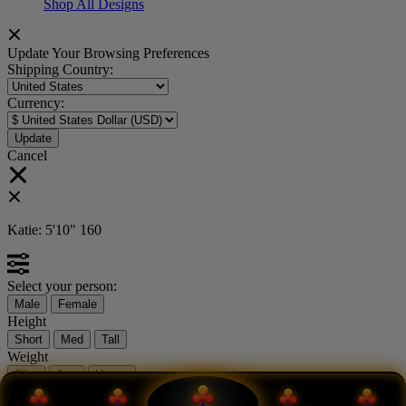
Shop All Designs
Update Your Browsing Preferences
Shipping Country:
Currency:
Cancel
Katie:
5'10"
160
Select your person:
Male
Female
Height
Short
Med
Tall
Weight
Slim
Avg
Heavy
View Size Chart