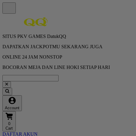
SITUS PKV GAMES DatukQQ
DAPATKAN JACKPOTMU SEKARANG JUGA
ONLINE 24 JAM NONSTOP
BOCORAN MEJA DAN LINE HOKI SETIAP HARI
Account
0
Cart
DAFTAR AKUN