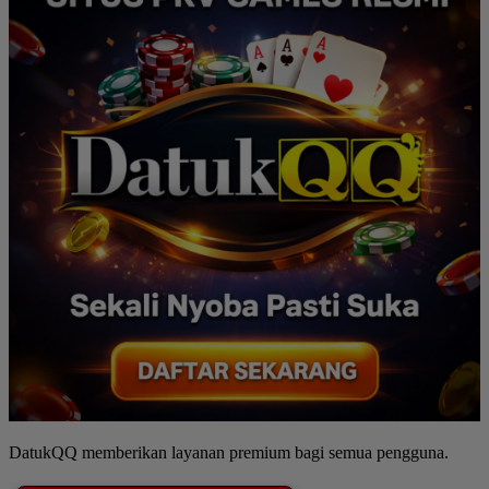
DatukQQ memberikan layanan premium bagi semua pengguna.