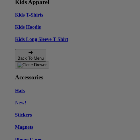
Kids Apparel
Kids T-Shirts
Kids Hoodie
Kids Long Sleeve T-Shirt
Back To Menu
Accessories
Hats
New!
Stickers
Magnets
Phone Cases