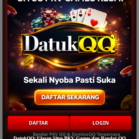
Suli_Bontot (Bali)
SB
“Sangat suka sama layanan pelanggan
situs pkv
ini. Sebagai penggemar
BandarQQ
dan
DomainQQ
lovers, saya
puas main di DatukQQ hingga saat ini.”
Nagita_Srey (Palembang)
NS
“Baru kali ini nemu yang pas, DatukQQ
memberikan bukti
meja hoki
paling gacor.
Main DominoQQ di mobile android sangat
lancar tanpa hambatan, bikin nyaman.”
Dedi_Egi (Bandung)
DAFTAR
LOGIN
DE
“Pantesan DatukQQ disebut sebagai
Bandar PKV QQ & DominoQQ Terpercaya
DatukQQ: Ulasan Situs PKV Games dan Bandar QQ