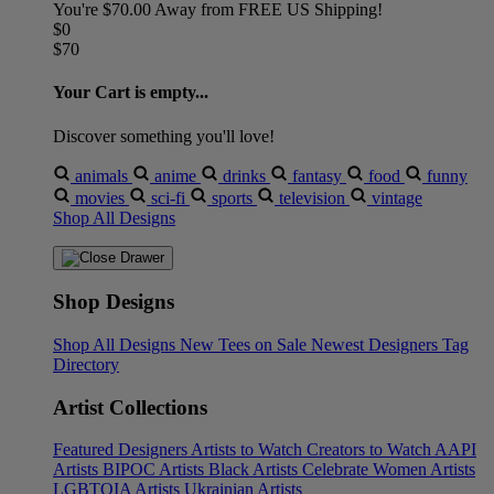
You're
$70.00
Away from
FREE US Shipping!
$0
$70
Your Cart is empty...
Discover something you'll love!
animals
anime
drinks
fantasy
food
funny
movies
sci-fi
sports
television
vintage
Shop All Designs
Shop Designs
Shop All Designs
New Tees on Sale
Newest Designers
Tag
Directory
Artist Collections
Featured Designers
Artists to Watch
Creators to Watch
AAPI
Artists
BIPOC Artists
Black Artists
Celebrate Women Artists
LGBTQIA Artists
Ukrainian Artists