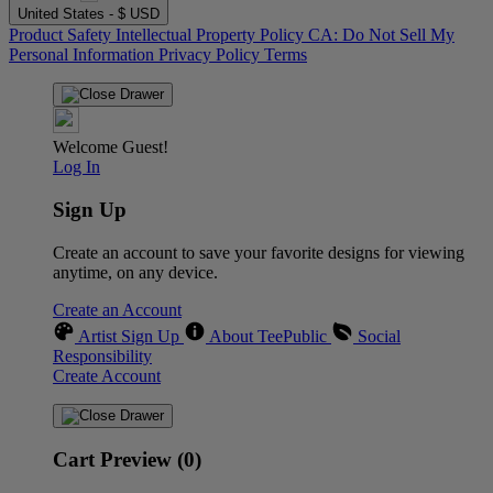
United States - $ USD
Product Safety
Intellectual Property Policy
CA: Do Not Sell My
Personal Information
Privacy Policy
Terms
Welcome Guest!
Log In
Sign Up
Create an account to save your favorite designs for viewing
anytime, on any device.
Create an Account
Artist Sign Up
About TeePublic
Social
Responsibility
Create Account
Cart Preview (0)