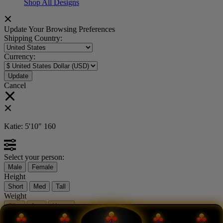
Shop All Designs
Update Your Browsing Preferences
Shipping Country:
Currency:
Cancel
Katie:
5'10"
160
Select your person:
Male
Female
Height
Short
Med
Tall
Weight
Slim
Avg
Heavy
View Size Chart