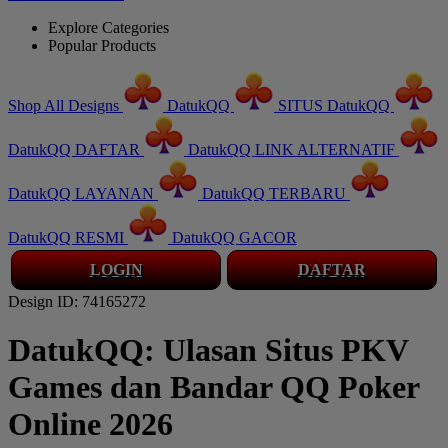
Explore Categories
Popular Products
Shop All Designs
DatukQQ
SITUS DatukQQ
DatukQQ DAFTAR
DatukQQ LINK ALTERNATIF
DatukQQ LAYANAN
DatukQQ TERBARU
DatukQQ RESMI
DatukQQ GACOR
LOGIN
DAFTAR
Design ID: 74165272
DatukQQ: Ulasan Situs PKV
Games dan Bandar QQ Poker
Online 2026