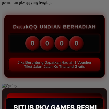
permainan pkv qq yang lengkap.
DatukQQ UNDIAN BERHADIAH
0
0
0
0
Jika Beruntung Dapatkan Hadiah 1 Voucher
Tiket Jalan-Jalan Ke Thailand Gratis
REVIEW MEMBERSHIP DatukQQ