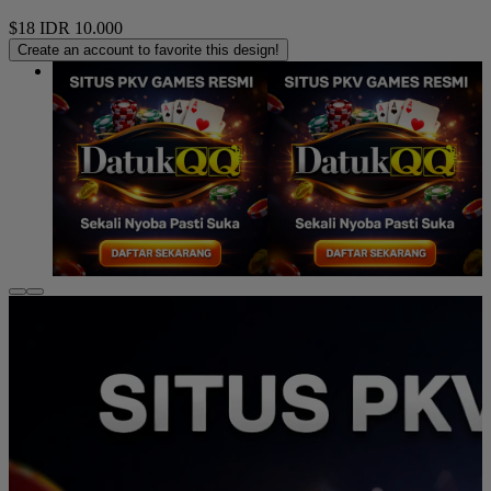
$18
IDR 10.000
Create an account to favorite this design!