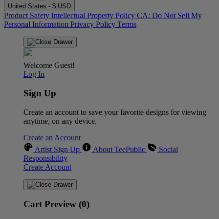
United States - $ USD
Product Safety
Intellectual Property Policy
CA: Do Not Sell My
Personal Information
Privacy Policy
Terms
Welcome Guest!
Log In
Sign Up
Create an account to save your favorite designs for viewing
anytime, on any device.
Create an Account
Artist Sign Up
About TeePublic
Social
Responsibility
Create Account
Cart Preview (0)