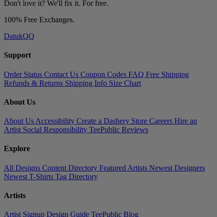
Don't love it? We'll fix it. For free.
100% Free Exchanges.
DatukQQ
Support
Order Status
Contact Us
Coupon Codes
FAQ
Free Shipping
Refunds & Returns
Shipping Info
Size Chart
About Us
About Us
Accessibility
Create a Dashery Store
Careers
Hire an
Artist
Social Responsibility
TeePublic Reviews
Explore
All Designs
Content Directory
Featured Artists
Newest Designers
Newest T-Shirts
Tag Directory
Artists
Artist Signup
Design Guide
TeePublic Blog