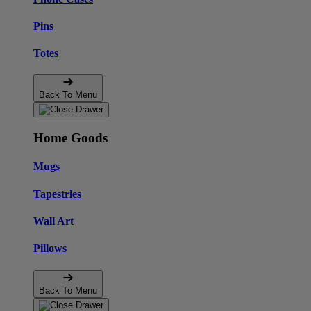
Pins
Totes
Back To Menu
Home Goods
Mugs
Tapestries
Wall Art
Pillows
Back To Menu