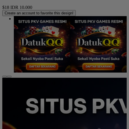
$18
IDR 10.000
Create an account to favorite this design!