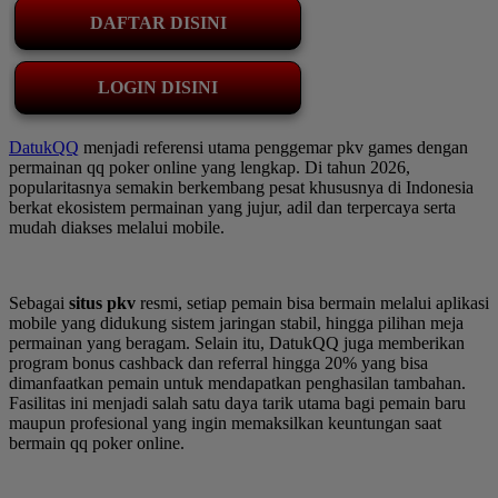
DAFTAR DISINI
LOGIN DISINI
DatukQQ
menjadi referensi utama penggemar pkv games dengan
permainan qq poker online yang lengkap. Di tahun 2026,
popularitasnya semakin berkembang pesat khususnya di Indonesia
berkat ekosistem permainan yang jujur, adil dan terpercaya serta
mudah diakses melalui mobile.
Sebagai
situs pkv
resmi, setiap pemain bisa bermain melalui aplikasi
mobile yang didukung sistem jaringan stabil, hingga pilihan meja
permainan yang beragam. Selain itu, DatukQQ juga memberikan
program bonus cashback dan referral hingga 20% yang bisa
dimanfaatkan pemain untuk mendapatkan penghasilan tambahan.
Fasilitas ini menjadi salah satu daya tarik utama bagi pemain baru
maupun profesional yang ingin memaksilkan keuntungan saat
bermain qq poker online.