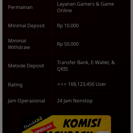
Layanan Gamers & Game
Permainan
Online
Minimal Deposit
Rp 10.000
Minimal
Rp 50.000
Withdraw
Transfer Bank, E-Wallet, &
Metode Deposit
QRIS
⭐⭐⭐ 168,123,456 User
Rating
Jam Operasional
24 Jam Nonstop