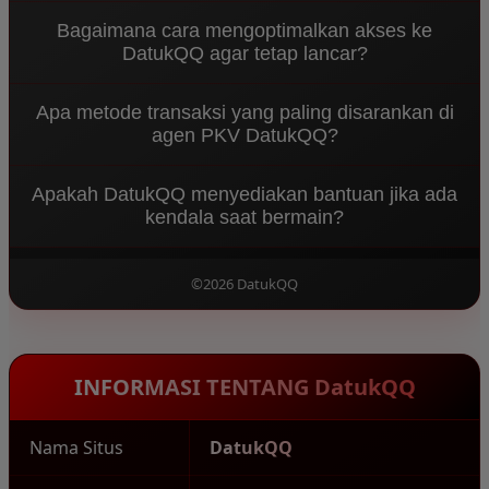
koneksi ke jalur terpendek. Ini meminimalisir ping
Benar sekali. Sebagai
situs pkv
resmi, kami
tinggi, memastikan kelancaran total saat Anda
Bagaimana cara mengoptimalkan akses ke
mengimplementasikan sistem deteksi otomatis
bermain
BandarQQ
maupun
DomainQQ
.
DatukQQ agar tetap lancar?
tingkat tinggi. Ini menjamin setiap putaran
DominoQQ
dan Bandar QQ berjalan murni Player
Pastikan Anda mengakses link alternatif resmi atau
vs Player, menjaga ekosistem tetap fair play.
Apa metode transaksi yang paling disarankan di
mengunduh aplikasi versi terbaru. Kosongkan
agen PKV DatukQQ?
cache perangkat Anda secara berkala agar
teknologi
server anti lag
bekerja maksimal untuk
Untuk menunjang kecepatan deposit dan withdraw
pengalaman bermain
BandarQQ
yang tanpa batas.
Apakah DatukQQ menyediakan bantuan jika ada
di
situs pkv
kami, sangat disarankan
kendala saat bermain?
menggunakan QRIS atau E-wallet (Dana/OVO).
Sistem otomatis DatukQQ akan memproses saldo
Tentu. Sebagai
Agen PKV DominoQQ & Bandar QQ
Anda dalam hitungan detik, sehingga Anda bisa
Terpercaya 2026
, tim Customer Service profesional
©2026 DatukQQ
langsung fokus ke meja
DomainQQ
.
kami siaga 24 jam nonstop via LiveChat untuk
memberikan solusi instan terkait pendaftaran,
login, atau hambatan teknis lainnya di ekosistem
PKV.
INFORMASI TENTANG DatukQQ
Nama Situs
DatukQQ