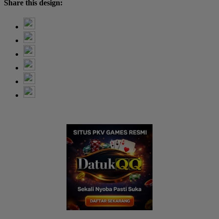
Share this design: