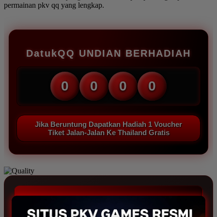
permainan pkv qq yang lengkap.
DatukQQ UNDIAN BERHADIAH
0
0
0
0
Jika Beruntung Dapatkan Hadiah 1 Voucher
Tiket Jalan-Jalan Ke Thailand Gratis
REVIEW MEMBERSHIP DatukQQ