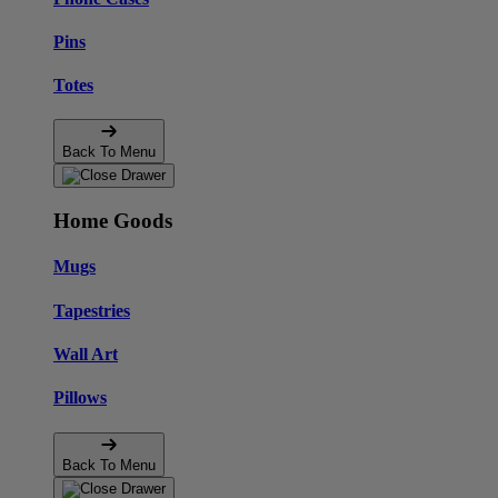
Pins
Totes
Back To Menu
Home Goods
Mugs
Tapestries
Wall Art
Pillows
Back To Menu