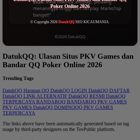
2026
. Meja hokinya lengkap, peluang
Poker Online 2026
menanngya tinggi dan fairplay. MarkoTop
banget!”
© Copyright 2026
DatukQQ
SEO KICAUMANIA.
©2026 DatukQQ
DatukQQ: Ulasan Situs PKV Games dan
Bandar QQ Poker Online 2026
Trending Tags
DatukQQ
Harapan QQ
DatukQQ LOGIN
DatukQQ DAFTAR
DatukQQ LINK ALTERNATIF
DatukQQ RESMI
DatukQQ
TERPERCAYA
BANDARQQ
BANDARQQ
PKV GAMES
PKV GAMES DatukQQ
DOMINOQQ
PKV GAMES
TERPERCAYA
The links above have been automatically generated based on tag
usage by third-party designers on the TeePublic platform.