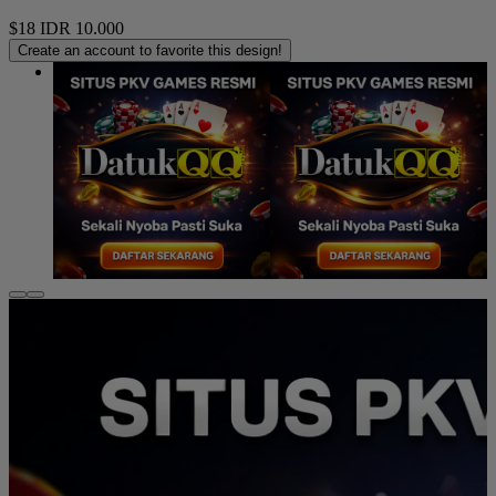
$18
IDR 10.000
Create an account to favorite this design!