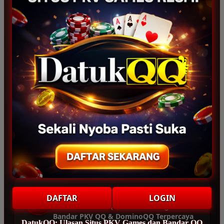
Suli_Bontot (Bali)
SB
“Sangat suka sama layanan pelanggan
situs pkv
ini. Sebagai penggemar
BandarQQ
dan
DomainQQ
lovers, saya
puas main di DatukQQ hingga saat ini.”
Nagita_Srey (Palembang)
NS
“Baru kali ini nemu yang pas, DatukQQ
memberikan bukti
meja hoki
paling gacor.
Main DominoQQ di mobile android sangat
lancar tanpa hambatan, bikin nyaman.”
Dedi_Egi (Bandung)
DAFTAR
LOGIN
DE
“Pantesan DatukQQ disebut sebagai
Bandar PKV QQ & DominoQQ Terpercaya
DatukQQ: Ulasan Situs PKV Games dan Bandar QQ