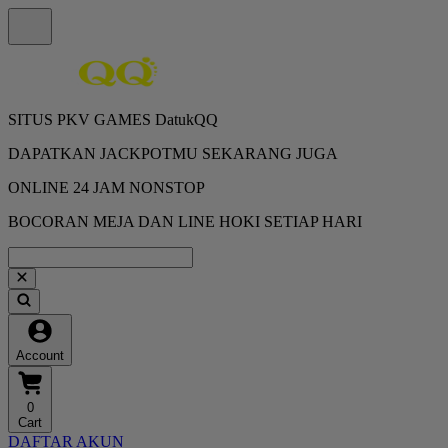
SITUS PKV GAMES DatukQQ
DAPATKAN JACKPOTMU SEKARANG JUGA
ONLINE 24 JAM NONSTOP
BOCORAN MEJA DAN LINE HOKI SETIAP HARI
Account
0
Cart
DAFTAR AKUN