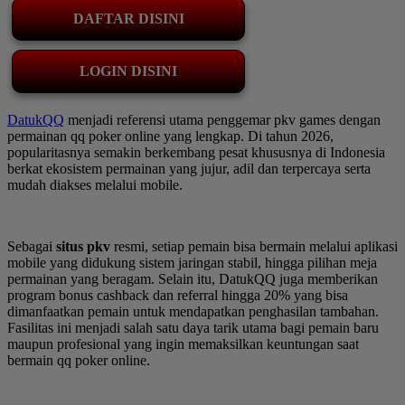
DAFTAR DISINI
LOGIN DISINI
DatukQQ
menjadi referensi utama penggemar pkv games dengan
permainan qq poker online yang lengkap. Di tahun 2026,
popularitasnya semakin berkembang pesat khususnya di Indonesia
berkat ekosistem permainan yang jujur, adil dan terpercaya serta
mudah diakses melalui mobile.
Sebagai
situs pkv
resmi, setiap pemain bisa bermain melalui aplikasi
mobile yang didukung sistem jaringan stabil, hingga pilihan meja
permainan yang beragam. Selain itu, DatukQQ juga memberikan
program bonus cashback dan referral hingga 20% yang bisa
dimanfaatkan pemain untuk mendapatkan penghasilan tambahan.
Fasilitas ini menjadi salah satu daya tarik utama bagi pemain baru
maupun profesional yang ingin memaksilkan keuntungan saat
bermain qq poker online.