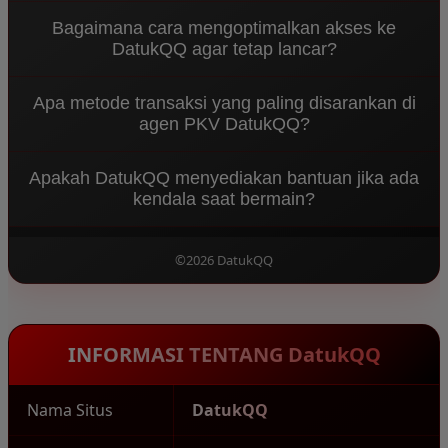
koneksi ke jalur terpendek. Ini meminimalisir ping
Benar sekali. Sebagai
situs pkv
resmi, kami
tinggi, memastikan kelancaran total saat Anda
Bagaimana cara mengoptimalkan akses ke
mengimplementasikan sistem deteksi otomatis
bermain
BandarQQ
maupun
DomainQQ
.
DatukQQ agar tetap lancar?
tingkat tinggi. Ini menjamin setiap putaran
DominoQQ
dan Bandar QQ berjalan murni Player
Pastikan Anda mengakses link alternatif resmi atau
vs Player, menjaga ekosistem tetap fair play.
Apa metode transaksi yang paling disarankan di
mengunduh aplikasi versi terbaru. Kosongkan
agen PKV DatukQQ?
cache perangkat Anda secara berkala agar
teknologi
server anti lag
bekerja maksimal untuk
Untuk menunjang kecepatan deposit dan withdraw
pengalaman bermain
BandarQQ
yang tanpa batas.
Apakah DatukQQ menyediakan bantuan jika ada
di
situs pkv
kami, sangat disarankan
kendala saat bermain?
menggunakan QRIS atau E-wallet (Dana/OVO).
Sistem otomatis DatukQQ akan memproses saldo
Tentu. Sebagai
Agen PKV DominoQQ & Bandar QQ
Anda dalam hitungan detik, sehingga Anda bisa
Terpercaya 2026
, tim Customer Service profesional
©2026 DatukQQ
langsung fokus ke meja
DomainQQ
.
kami siaga 24 jam nonstop via LiveChat untuk
memberikan solusi instan terkait pendaftaran,
login, atau hambatan teknis lainnya di ekosistem
PKV.
INFORMASI TENTANG DatukQQ
Nama Situs
DatukQQ