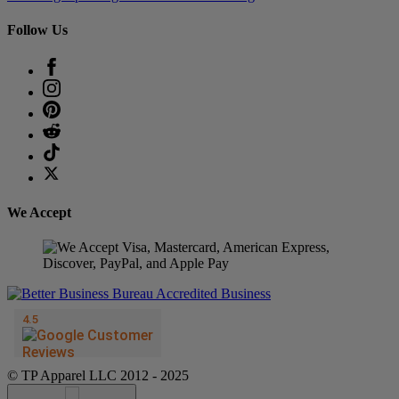
Follow Us
We Accept
© TP Apparel LLC 2012 - 2025