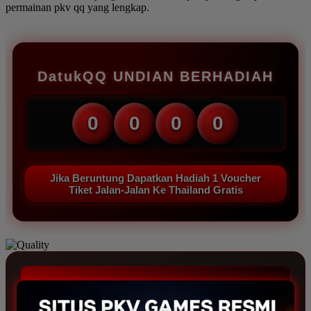
permainan pkv qq yang lengkap.
DatukQQ UNDIAN BERHADIAH
0
0
0
0
Jika Beruntung Dapatkan Hadiah 1 Voucher
Tiket Jalan-Jalan Ke Thailand Gratis
REVIEW MEMBERSHIP DatukQQ