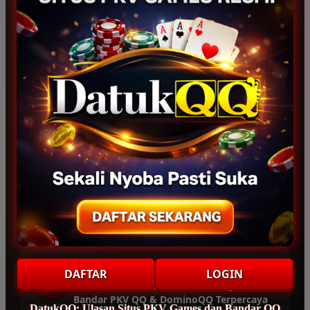
Suli_Bontot (Bali)
SB
“Sangat suka sama layanan pelanggan
situs pkv
ini. Sebagai penggemar
BandarQQ
dan
DomainQQ
lovers, saya
puas main di DatukQQ hingga saat ini.”
Nagita_Srey (Palembang)
NS
“Baru kali ini nemu yang pas, DatukQQ
memberikan bukti
meja hoki
paling gacor.
Main DominoQQ di mobile android sangat
lancar tanpa hambatan, bikin nyaman.”
Dedi_Egi (Bandung)
DAFTAR
LOGIN
DE
“Pantesan DatukQQ disebut sebagai
Bandar PKV QQ & DominoQQ Terpercaya
DatukQQ: Ulasan Situs PKV Games dan Bandar QQ