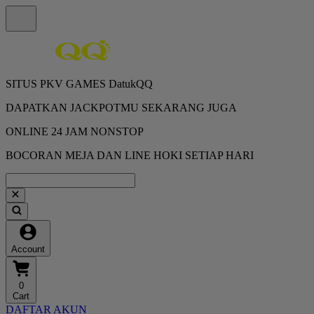
SITUS PKV GAMES DatukQQ
DAPATKAN JACKPOTMU SEKARANG JUGA
ONLINE 24 JAM NONSTOP
BOCORAN MEJA DAN LINE HOKI SETIAP HARI
Account
0
Cart
DAFTAR AKUN