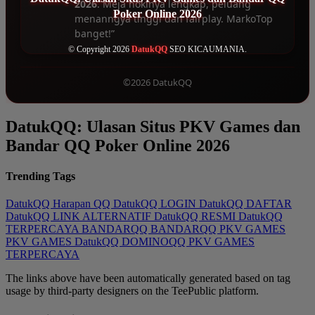
2026
. Meja hokinya lengkap, peluang
Poker Online 2026
menanngya tinggi dan fairplay. MarkoTop
banget!”
© Copyright 2026
DatukQQ
SEO KICAUMANIA.
©2026 DatukQQ
DatukQQ: Ulasan Situs PKV Games dan
Bandar QQ Poker Online 2026
Trending Tags
DatukQQ
Harapan QQ
DatukQQ LOGIN
DatukQQ DAFTAR
DatukQQ LINK ALTERNATIF
DatukQQ RESMI
DatukQQ
TERPERCAYA
BANDARQQ
BANDARQQ
PKV GAMES
PKV GAMES DatukQQ
DOMINOQQ
PKV GAMES
TERPERCAYA
The links above have been automatically generated based on tag
usage by third-party designers on the TeePublic platform.