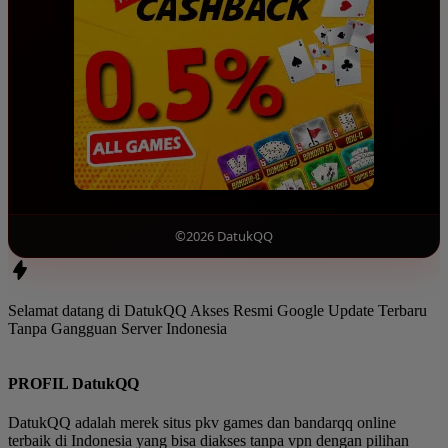
©2026 DatukQQ
Selamat datang di DatukQQ Akses Resmi Google Update Terbaru
Tanpa Gangguan Server Indonesia
PROFIL DatukQQ
DatukQQ adalah merek situs pkv games dan bandarqq online
terbaik di Indonesia yang bisa diakses tanpa vpn dengan pilihan