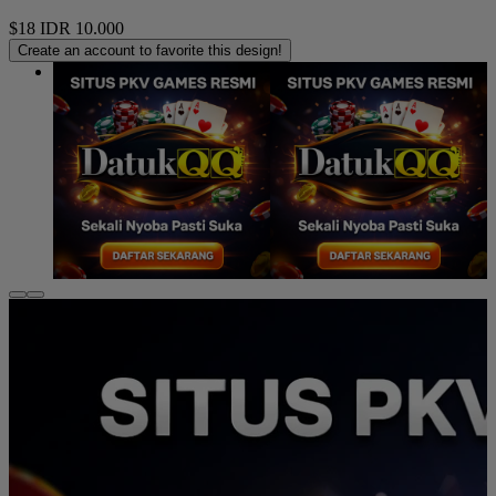
$18
IDR 10.000
Create an account to favorite this design!