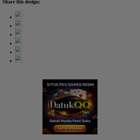
Share this design: