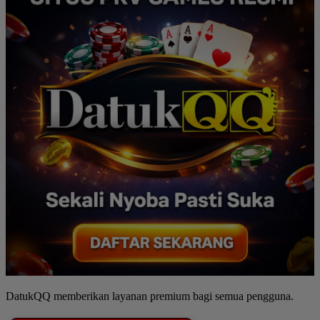
DatukQQ memberikan layanan premium bagi semua pengguna.