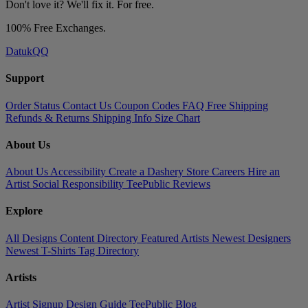
Don't love it? We'll fix it. For free.
100% Free Exchanges.
DatukQQ
Support
Order Status
Contact Us
Coupon Codes
FAQ
Free Shipping
Refunds & Returns
Shipping Info
Size Chart
About Us
About Us
Accessibility
Create a Dashery Store
Careers
Hire an
Artist
Social Responsibility
TeePublic Reviews
Explore
All Designs
Content Directory
Featured Artists
Newest Designers
Newest T-Shirts
Tag Directory
Artists
Artist Signup
Design Guide
TeePublic Blog