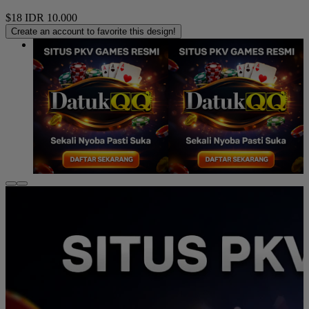
$18
IDR 10.000
Create an account to favorite this design!