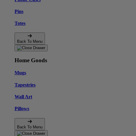
Pins
Totes
Back To Menu
Home Goods
Mugs
Tapestries
Wall Art
Pillows
Back To Menu