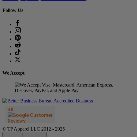
Follow Us
We Accept
© TP Apparel LLC 2012 - 2025