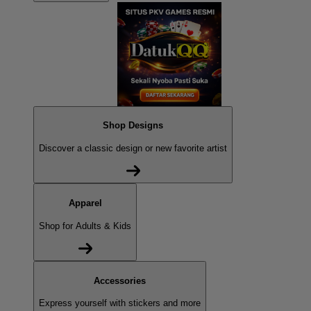
Shop Designs
Discover a classic design or new favorite artist
Apparel
Shop for Adults & Kids
Accessories
Express yourself with stickers and more