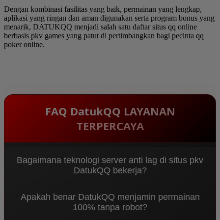
Dengan kombinasi fasilitas yang baik, permainan yang lengkap,
aplikasi yang ringan dan aman digunakan serta program bonus yang
menarik, DATUKQQ menjadi salah satu daftar situs qq online
berbasis pkv games yang patut di pertimbangkan bagi pecinta qq
poker online.
FAQ DatukQQ LAYANAN
TERPERCAYA
Bagaimana teknologi server anti lag di situs pkv
DatukQQ bekerja?
Sebagai
Agen PKV DominoQQ & Bandar QQ
Apakah benar DatukQQ menjamin permainan
Terpercaya 2026
, DatukQQ menggunakan sistem
100% tanpa robot?
Multi-Node Server terbaru yang mengarahkan