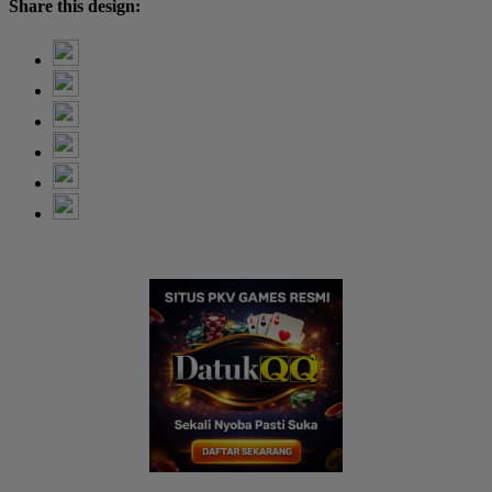
Share this design: