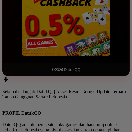
©2026 DatukQQ
Selamat datang di DatukQQ Akses Resmi Google Update Terbaru
Tanpa Gangguan Server Indonesia
PROFIL DatukQQ
DatukQQ adalah merek situs pkv games dan bandarqq online
terbaik di Indonesia yang bisa diakses tanpa vpn dengan pilihan