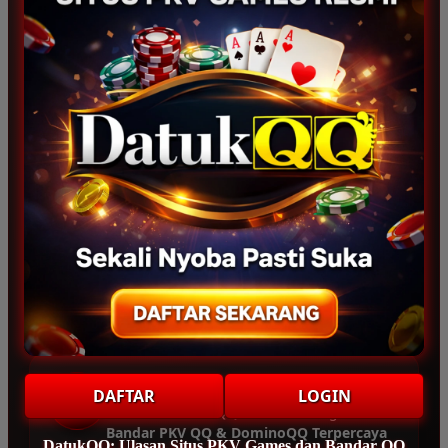
Suli_Bontot (Bali)
SB
“Sangat suka sama layanan pelanggan
situs pkv
ini. Sebagai penggemar
BandarQQ
dan
DomainQQ
lovers, saya
puas main di DatukQQ hingga saat ini.”
Nagita_Srey (Palembang)
NS
“Baru kali ini nemu yang pas, DatukQQ
memberikan bukti
meja hoki
paling gacor.
Main DominoQQ di mobile android sangat
lancar tanpa hambatan, bikin nyaman.”
Dedi_Egi (Bandung)
DAFTAR
LOGIN
DE
“Pantesan DatukQQ disebut sebagai
Bandar PKV QQ & DominoQQ Terpercaya
DatukQQ: Ulasan Situs PKV Games dan Bandar QQ