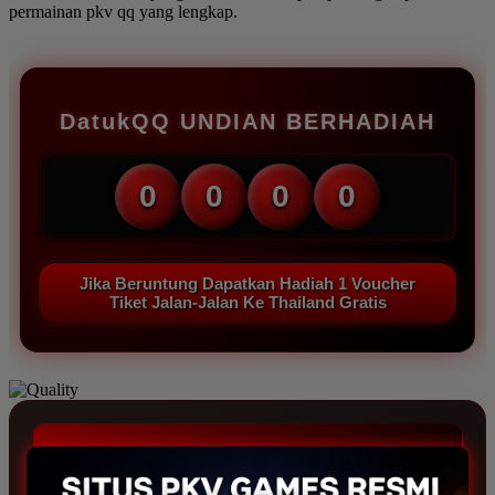
permainan pkv qq yang lengkap.
DatukQQ UNDIAN BERHADIAH
0
0
0
0
Jika Beruntung Dapatkan Hadiah 1 Voucher
Tiket Jalan-Jalan Ke Thailand Gratis
REVIEW MEMBERSHIP DatukQQ