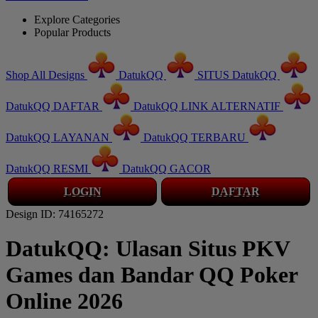
Explore Categories
Popular Products
Shop All Designs
DatukQQ
SITUS DatukQQ
DatukQQ DAFTAR
DatukQQ LINK ALTERNATIF
DatukQQ LAYANAN
DatukQQ TERBARU
DatukQQ RESMI
DatukQQ GACOR
LOGIN
DAFTAR
Design ID: 74165272
DatukQQ: Ulasan Situs PKV
Games dan Bandar QQ Poker
Online 2026