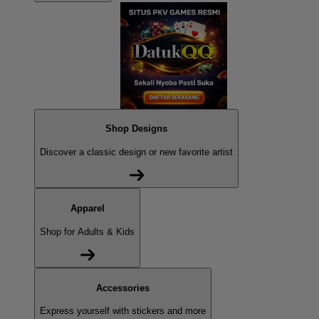
Shop Designs
Discover a classic design or new favorite artist
Apparel
Shop for Adults & Kids
Accessories
Express yourself with stickers and more