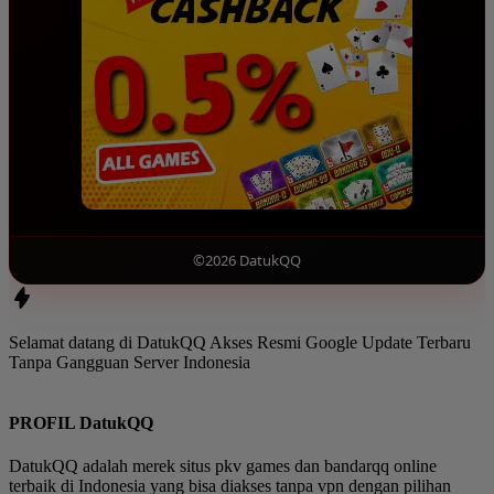
©2026 DatukQQ
Selamat datang di DatukQQ Akses Resmi Google Update Terbaru
Tanpa Gangguan Server Indonesia
PROFIL DatukQQ
DatukQQ adalah merek situs pkv games dan bandarqq online
terbaik di Indonesia yang bisa diakses tanpa vpn dengan pilihan