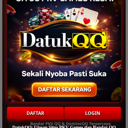
Suli_Bontot (Bali)
SB
“Sangat suka sama layanan pelanggan
situs pkv
ini. Sebagai penggemar
BandarQQ
dan
DomainQQ
lovers, saya
puas main di DatukQQ hingga saat ini.”
Nagita_Srey (Palembang)
NS
“Baru kali ini nemu yang pas, DatukQQ
memberikan bukti
meja hoki
paling gacor.
Main DominoQQ di mobile android sangat
lancar tanpa hambatan, bikin nyaman.”
Dedi_Egi (Bandung)
DAFTAR
LOGIN
DE
“Pantesan DatukQQ disebut sebagai
Bandar PKV QQ & DominoQQ Terpercaya
DatukQQ: Ulasan Situs PKV Games dan Bandar QQ