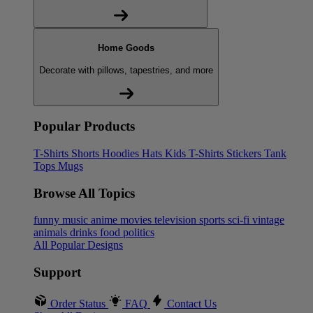
Home Goods
Decorate with pillows, tapestries, and more
Popular Products
T-Shirts
Shorts
Hoodies
Hats
Kids T-Shirts
Stickers
Tank
Tops
Mugs
Browse All Topics
funny
music
anime
movies
television
sports
sci-fi
vintage
animals
drinks
food
politics
All Popular Designs
Support
Order Status
FAQ
Contact Us