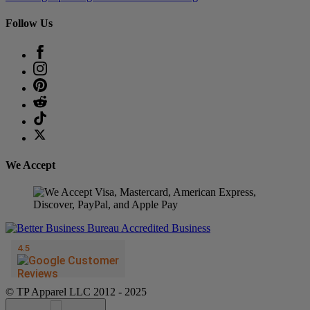
Follow Us
We Accept
© TP Apparel LLC 2012 - 2025