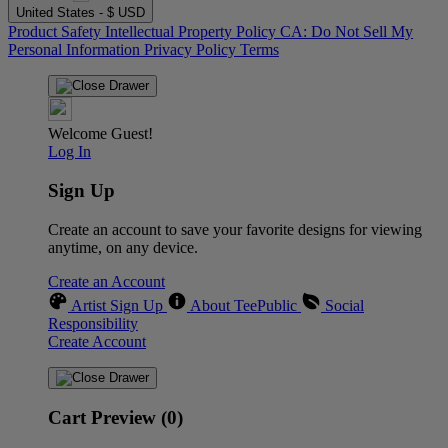
United States - $ USD
Product Safety
Intellectual Property Policy
CA: Do Not Sell My
Personal Information
Privacy Policy
Terms
Welcome Guest!
Log In
Sign Up
Create an account to save your favorite designs for viewing
anytime, on any device.
Create an Account
Artist Sign Up
About TeePublic
Social
Responsibility
Create Account
Cart Preview (0)