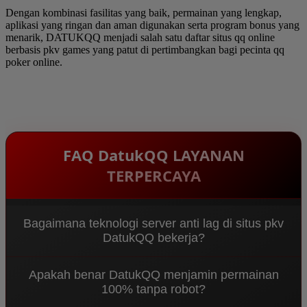
Dengan kombinasi fasilitas yang baik, permainan yang lengkap,
aplikasi yang ringan dan aman digunakan serta program bonus yang
menarik, DATUKQQ menjadi salah satu daftar situs qq online
berbasis pkv games yang patut di pertimbangkan bagi pecinta qq
poker online.
FAQ DatukQQ LAYANAN
TERPERCAYA
Bagaimana teknologi server anti lag di situs pkv
DatukQQ bekerja?
Sebagai
Agen PKV DominoQQ & Bandar QQ
Apakah benar DatukQQ menjamin permainan
Terpercaya 2026
, DatukQQ menggunakan sistem
100% tanpa robot?
Multi-Node Server terbaru yang mengarahkan