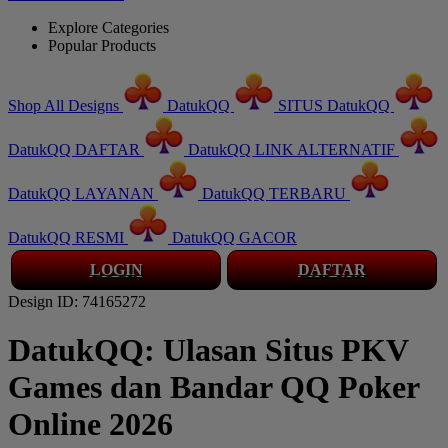
Explore Categories
Popular Products
Shop All Designs
DatukQQ
SITUS DatukQQ
DatukQQ DAFTAR
DatukQQ LINK ALTERNATIF
DatukQQ LAYANAN
DatukQQ TERBARU
DatukQQ RESMI
DatukQQ GACOR
LOGIN
DAFTAR
Design ID: 74165272
DatukQQ: Ulasan Situs PKV
Games dan Bandar QQ Poker
Online 2026