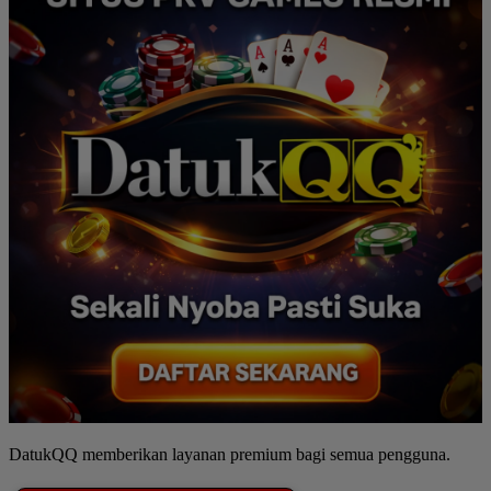
DatukQQ memberikan layanan premium bagi semua pengguna.