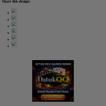
Share this design: