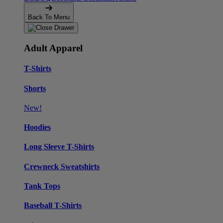
Back To Menu
Adult Apparel
T-Shirts
Shorts
New!
Hoodies
Long Sleeve T-Shirts
Crewneck Sweatshirts
Tank Tops
Baseball T-Shirts