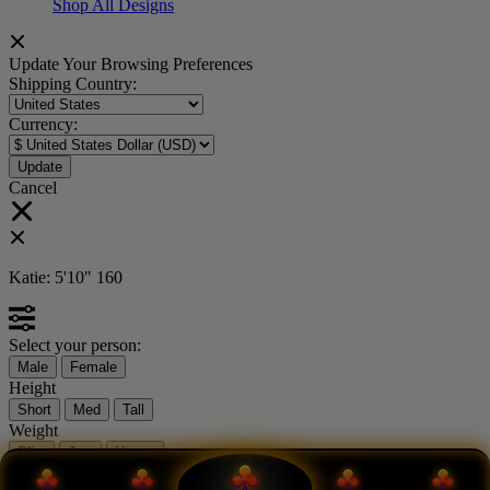
Shop All Designs
Update Your Browsing Preferences
Shipping Country:
Currency:
Cancel
Katie:
5'10"
160
Select your person:
Male
Female
Height
Short
Med
Tall
Weight
Slim
Avg
Heavy
View Size Chart