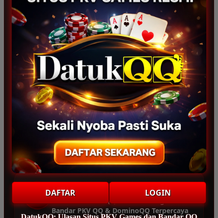
Suli_Bontot (Bali)
SB
“Sangat suka sama layanan pelanggan
situs pkv
ini. Sebagai penggemar
BandarQQ
dan
DomainQQ
lovers, saya
puas main di DatukQQ hingga saat ini.”
Nagita_Srey (Palembang)
NS
“Baru kali ini nemu yang pas, DatukQQ
memberikan bukti
meja hoki
paling gacor.
Main DominoQQ di mobile android sangat
lancar tanpa hambatan, bikin nyaman.”
Dedi_Egi (Bandung)
DAFTAR
LOGIN
DE
“Pantesan DatukQQ disebut sebagai
Bandar PKV QQ & DominoQQ Terpercaya
DatukQQ: Ulasan Situs PKV Games dan Bandar QQ