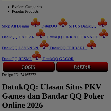
Explore Categories
Popular Products
Shop All Designs
DatukQQ
SITUS DatukQQ
DatukQQ DAFTAR
DatukQQ LINK ALTERNATIF
DatukQQ LAYANAN
DatukQQ TERBARU
DatukQQ RESMI
DatukQQ GACOR
LOGIN
DAFTAR
Design ID: 74165272
DatukQQ: Ulasan Situs PKV
Games dan Bandar QQ Poker
Online 2026