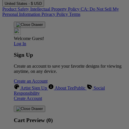
United States - $ USD
Product Safety
Intellectual Property Policy
CA: Do Not Sell My
Personal Information
Privacy Policy
Terms
Welcome Guest!
Log In
Sign Up
Create an account to save your favorite designs for viewing
anytime, on any device.
Create an Account
Artist Sign Up
About TeePublic
Social
Responsibility
Create Account
Cart Preview (0)