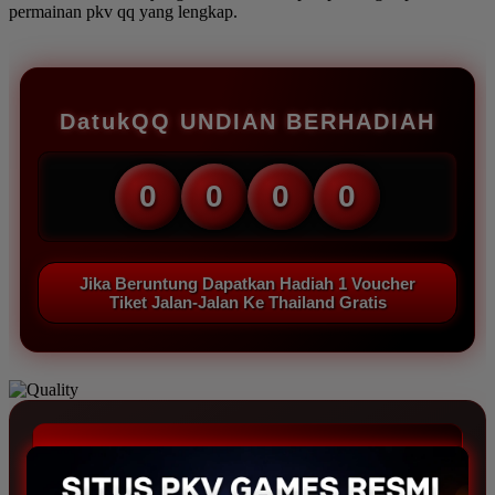
permainan pkv qq yang lengkap.
DatukQQ UNDIAN BERHADIAH
0
0
0
0
Jika Beruntung Dapatkan Hadiah 1 Voucher
Tiket Jalan-Jalan Ke Thailand Gratis
REVIEW MEMBERSHIP DatukQQ