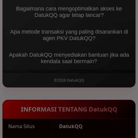
koneksi ke jalur terpendek. Ini meminimalisir ping
Benar sekali. Sebagai
situs pkv
resmi, kami
tinggi, memastikan kelancaran total saat Anda
Bagaimana cara mengoptimalkan akses ke
mengimplementasikan sistem deteksi otomatis
bermain
BandarQQ
maupun
DomainQQ
.
DatukQQ agar tetap lancar?
tingkat tinggi. Ini menjamin setiap putaran
DominoQQ
dan Bandar QQ berjalan murni Player
Pastikan Anda mengakses link alternatif resmi atau
vs Player, menjaga ekosistem tetap fair play.
Apa metode transaksi yang paling disarankan di
mengunduh aplikasi versi terbaru. Kosongkan
agen PKV DatukQQ?
cache perangkat Anda secara berkala agar
teknologi
server anti lag
bekerja maksimal untuk
Untuk menunjang kecepatan deposit dan withdraw
pengalaman bermain
BandarQQ
yang tanpa batas.
Apakah DatukQQ menyediakan bantuan jika ada
di
situs pkv
kami, sangat disarankan
kendala saat bermain?
menggunakan QRIS atau E-wallet (Dana/OVO).
Sistem otomatis DatukQQ akan memproses saldo
Tentu. Sebagai
Agen PKV DominoQQ & Bandar QQ
Anda dalam hitungan detik, sehingga Anda bisa
Terpercaya 2026
, tim Customer Service profesional
©2026 DatukQQ
langsung fokus ke meja
DomainQQ
.
kami siaga 24 jam nonstop via LiveChat untuk
memberikan solusi instan terkait pendaftaran,
login, atau hambatan teknis lainnya di ekosistem
PKV.
INFORMASI TENTANG DatukQQ
Nama Situs
DatukQQ