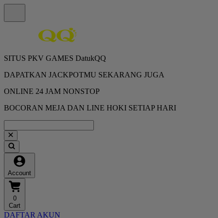
SITUS PKV GAMES DatukQQ
DAPATKAN JACKPOTMU SEKARANG JUGA
ONLINE 24 JAM NONSTOP
BOCORAN MEJA DAN LINE HOKI SETIAP HARI
Account
0
Cart
DAFTAR AKUN