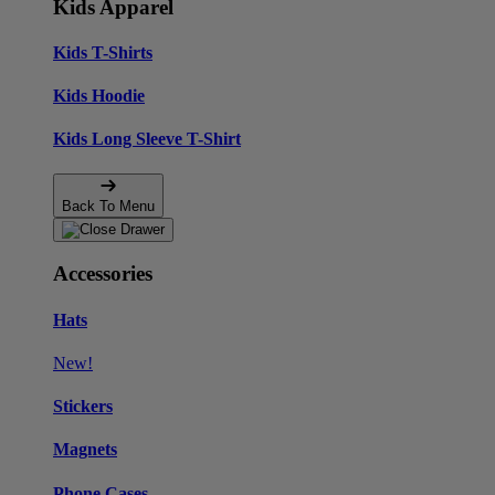
Kids Apparel
Kids T-Shirts
Kids Hoodie
Kids Long Sleeve T-Shirt
Back To Menu
Accessories
Hats
New!
Stickers
Magnets
Phone Cases