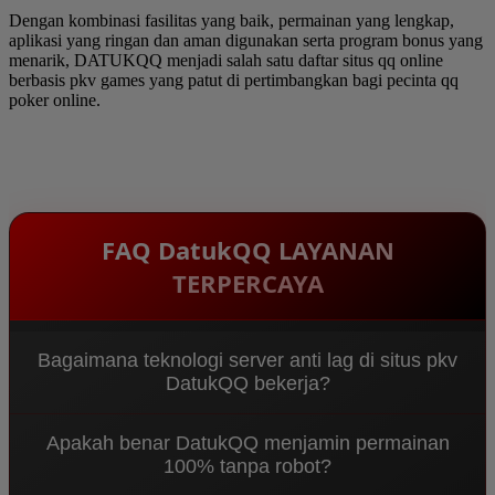
Dengan kombinasi fasilitas yang baik, permainan yang lengkap,
aplikasi yang ringan dan aman digunakan serta program bonus yang
menarik, DATUKQQ menjadi salah satu daftar situs qq online
berbasis pkv games yang patut di pertimbangkan bagi pecinta qq
poker online.
FAQ DatukQQ LAYANAN
TERPERCAYA
Bagaimana teknologi server anti lag di situs pkv
DatukQQ bekerja?
Sebagai
Agen PKV DominoQQ & Bandar QQ
Apakah benar DatukQQ menjamin permainan
Terpercaya 2026
, DatukQQ menggunakan sistem
100% tanpa robot?
Multi-Node Server terbaru yang mengarahkan