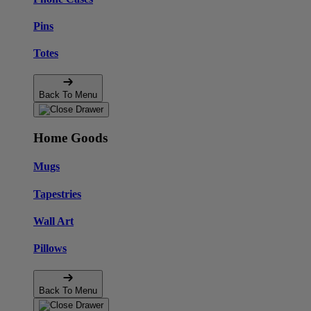
Pins
Totes
Back To Menu
Home Goods
Mugs
Tapestries
Wall Art
Pillows
Back To Menu