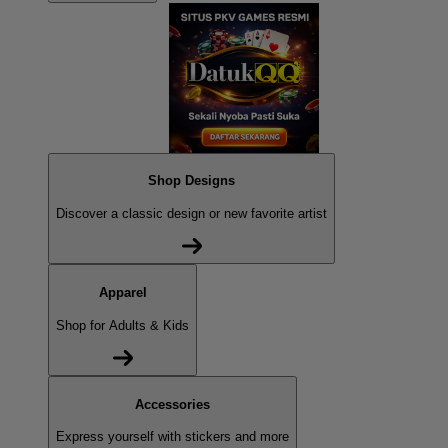
Shop Designs
Discover a classic design or new favorite artist
Apparel
Shop for Adults & Kids
Accessories
Express yourself with stickers and more