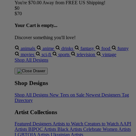
You're
$70.00
Away from
FREE US Shipping!
$0
$70
Your Cart is empty...
Discover something you'll love!
animals
anime
drinks
fantasy
food
funny
movies
sci-fi
sports
television
vintage
Shop All Designs
Shop Designs
Shop All Designs
New Tees on Sale
Newest Designers
Tag
Directory
Artist Collections
Featured Designers
Artists to Watch
Creators to Watch
AAPI
Artists
BIPOC Artists
Black Artists
Celebrate Women Artists
LGBTQIA Artists
Ukrainian Artists