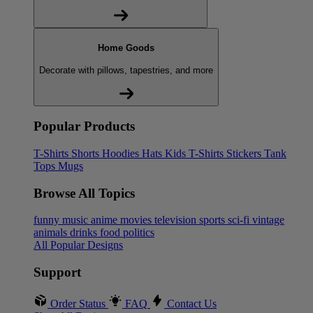
Home Goods
Decorate with pillows, tapestries, and more
Popular Products
T-Shirts
Shorts
Hoodies
Hats
Kids T-Shirts
Stickers
Tank
Tops
Mugs
Browse All Topics
funny
music
anime
movies
television
sports
sci-fi
vintage
animals
drinks
food
politics
All Popular Designs
Support
Order Status
FAQ
Contact Us