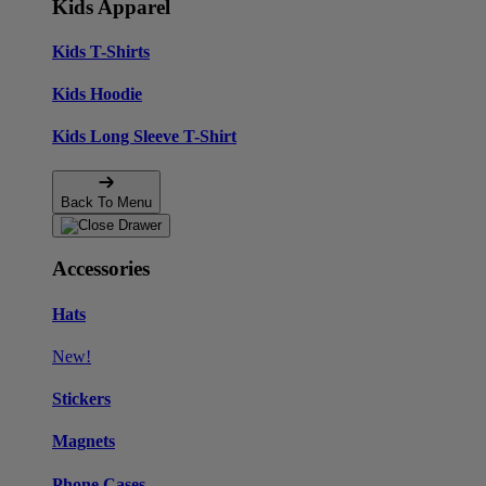
Kids Apparel
Kids T-Shirts
Kids Hoodie
Kids Long Sleeve T-Shirt
Back To Menu
Accessories
Hats
New!
Stickers
Magnets
Phone Cases