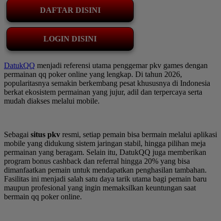
DAFTAR DISINI
LOGIN DISINI
DatukQQ
menjadi referensi utama penggemar pkv games dengan
permainan qq poker online yang lengkap. Di tahun 2026,
popularitasnya semakin berkembang pesat khususnya di Indonesia
berkat ekosistem permainan yang jujur, adil dan terpercaya serta
mudah diakses melalui mobile.
Sebagai
situs pkv
resmi, setiap pemain bisa bermain melalui aplikasi
mobile yang didukung sistem jaringan stabil, hingga pilihan meja
permainan yang beragam. Selain itu, DatukQQ juga memberikan
program bonus cashback dan referral hingga 20% yang bisa
dimanfaatkan pemain untuk mendapatkan penghasilan tambahan.
Fasilitas ini menjadi salah satu daya tarik utama bagi pemain baru
maupun profesional yang ingin memaksilkan keuntungan saat
bermain qq poker online.