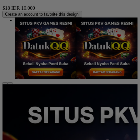
$18
IDR 10.000
Create an account to favorite this design!