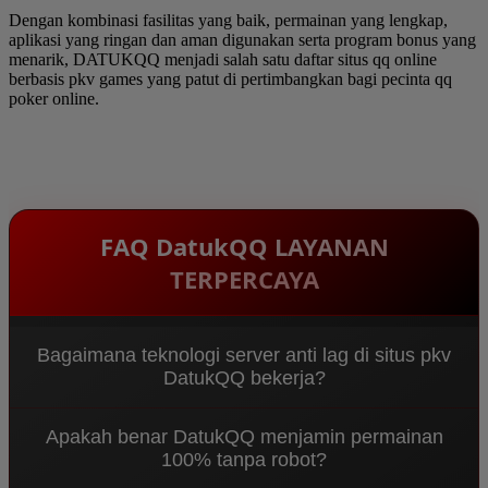
Dengan kombinasi fasilitas yang baik, permainan yang lengkap,
aplikasi yang ringan dan aman digunakan serta program bonus yang
menarik, DATUKQQ menjadi salah satu daftar situs qq online
berbasis pkv games yang patut di pertimbangkan bagi pecinta qq
poker online.
FAQ DatukQQ LAYANAN
TERPERCAYA
Bagaimana teknologi server anti lag di situs pkv
DatukQQ bekerja?
Sebagai
Agen PKV DominoQQ & Bandar QQ
Apakah benar DatukQQ menjamin permainan
Terpercaya 2026
, DatukQQ menggunakan sistem
100% tanpa robot?
Multi-Node Server terbaru yang mengarahkan