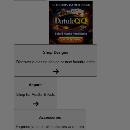
Shop Designs
Discover a classic design or new favorite artist
Apparel
Shop for Adults & Kids
Accessories
Express yourself with stickers and more