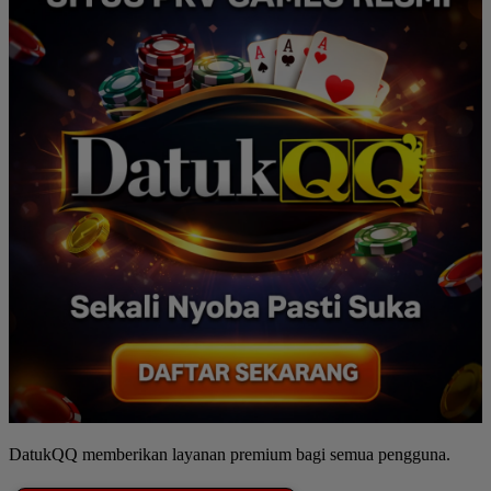
DatukQQ memberikan layanan premium bagi semua pengguna.