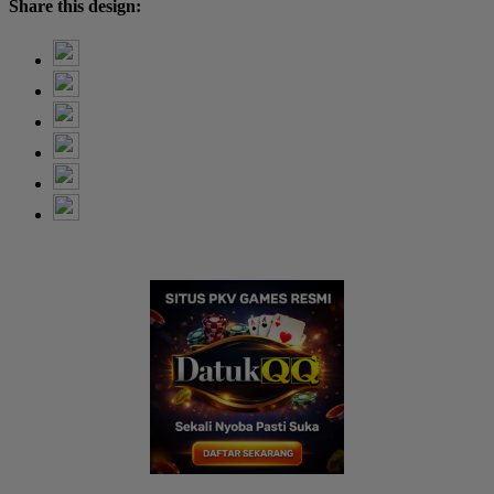
Share this design: