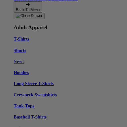
Back To Menu
Adult Apparel
T-Shirts
Shorts
New!
Hoodies
Long Sleeve T-Shirts
Crewneck Sweatshirts
Tank Tops
Baseball T-Shirts