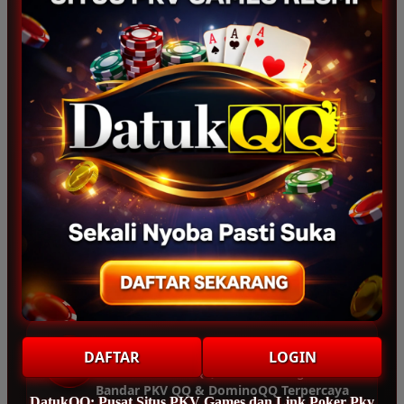
Suli_Bontot (Bali)
SB
“Sangat suka sama layanan pelanggan
situs pkv
ini. Sebagai penggemar
BandarQQ
dan
DomainQQ
lovers, saya
puas main di DatukQQ hingga saat ini.”
Nagita_Srey (Palembang)
NS
“Baru kali ini nemu yang pas, DatukQQ
memberikan bukti
meja hoki
paling gacor.
Main DominoQQ di mobile android sangat
lancar tanpa hambatan, bikin nyaman.”
Dedi_Egi (Bandung)
DAFTAR
LOGIN
DE
“Pantesan DatukQQ disebut sebagai
Bandar PKV QQ & DominoQQ Terpercaya
DatukQQ: Pusat Situs PKV Games dan Link Poker Pkv