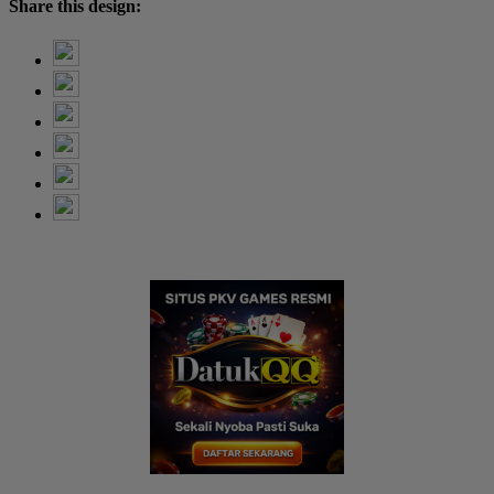
Share this design: