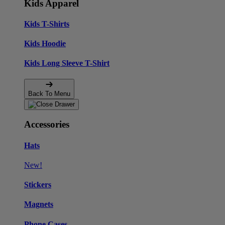
Kids Apparel
Kids T-Shirts
Kids Hoodie
Kids Long Sleeve T-Shirt
Back To Menu
Accessories
Hats
New!
Stickers
Magnets
Phone Cases