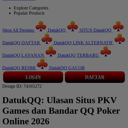
Explore Categories
Popular Products
Shop All Designs
DatukQQ
SITUS DatukQQ
DatukQQ DAFTAR
DatukQQ LINK ALTERNATIF
DatukQQ LAYANAN
DatukQQ TERBARU
DatukQQ RESMI
DatukQQ GACOR
LOGIN
DAFTAR
Design ID: 74165272
DatukQQ: Ulasan Situs PKV
Games dan Bandar QQ Poker
Online 2026