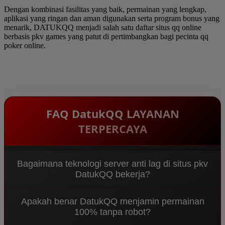
Dengan kombinasi fasilitas yang baik, permainan yang lengkap,
aplikasi yang ringan dan aman digunakan serta program bonus yang
menarik, DATUKQQ menjadi salah satu daftar situs qq online
berbasis pkv games yang patut di pertimbangkan bagi pecinta qq
poker online.
FAQ DatukQQ LAYANAN
TERPERCAYA
Bagaimana teknologi server anti lag di situs pkv
DatukQQ bekerja?
Sebagai
Agen PKV DominoQQ & Bandar QQ
Apakah benar DatukQQ menjamin permainan
Terpercaya 2026
, DatukQQ menggunakan sistem
100% tanpa robot?
Multi-Node Server terbaru yang mengarahkan