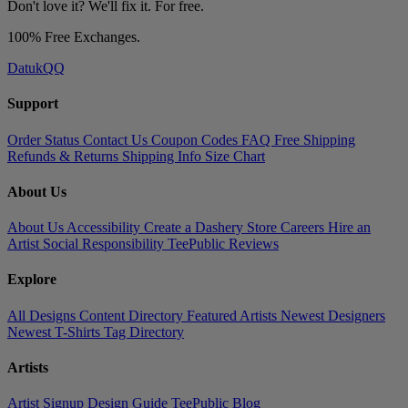
Don't love it? We'll fix it. For free.
100% Free Exchanges.
DatukQQ
Support
Order Status
Contact Us
Coupon Codes
FAQ
Free Shipping
Refunds & Returns
Shipping Info
Size Chart
About Us
About Us
Accessibility
Create a Dashery Store
Careers
Hire an
Artist
Social Responsibility
TeePublic Reviews
Explore
All Designs
Content Directory
Featured Artists
Newest Designers
Newest T-Shirts
Tag Directory
Artists
Artist Signup
Design Guide
TeePublic Blog