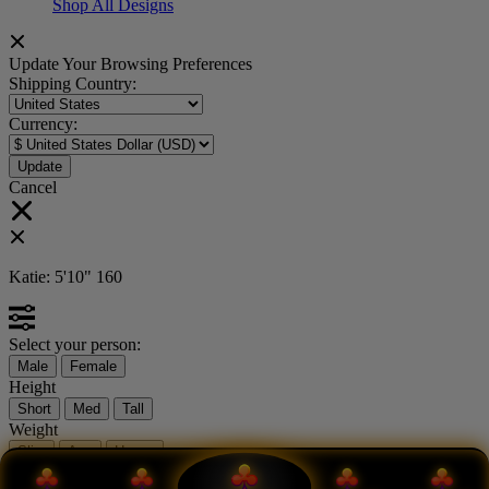
Shop All Designs
Update Your Browsing Preferences
Shipping Country:
Currency:
Cancel
Katie:
5'10"
160
Select your person:
Male
Female
Height
Short
Med
Tall
Weight
Slim
Avg
Heavy
View Size Chart