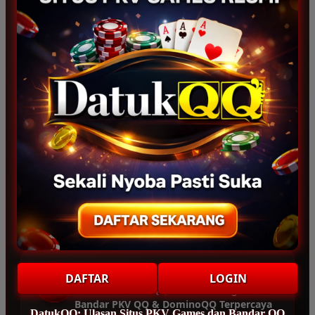
Suli_Bontot (Bali)
SB
“Sangat suka sama layanan pelanggan
situs pkv
ini. Sebagai penggemar
BandarQQ
dan
DomainQQ
lovers, saya
puas main di DatukQQ hingga saat ini.”
Nagita_Srey (Palembang)
NS
“Baru kali ini nemu yang pas, DatukQQ
memberikan bukti
meja hoki
paling gacor.
Main DominoQQ di mobile android sangat
lancar tanpa hambatan, bikin nyaman.”
Dedi_Egi (Bandung)
DAFTAR
LOGIN
DE
“Pantesan DatukQQ disebut sebagai
Bandar PKV QQ & DominoQQ Terpercaya
DatukQQ: Ulasan Situs PKV Games dan Bandar QQ