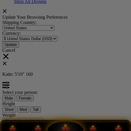
Shop All Designs
Update Your Browsing Preferences
Shipping Country:
Currency:
Cancel
Katie:
5'10"
160
Select your person:
Male
Female
Height
Short
Med
Tall
Weight
Slim
Avg
Heavy
View Size Chart