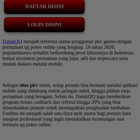
DAFTAR DISINI
LOGIN DISINI
DatukQQ
menjadi referensi utama penggemar pkv games dengan
permainan qq poker online yang lengkap. Di tahun 2026,
popularitasnya semakin berkembang pesat khususnya di Indonesia
berkat ekosistem permainan yang jujur, adil dan terpercaya serta
mudah diakses melalui mobile.
Sebagai
situs pkv
resmi, setiap pemain bisa bermain melalui aplikasi
mobile yang didukung sistem jaringan stabil, hingga pilihan meja
permainan yang beragam. Selain itu, DatukQQ juga memberikan
program bonus cashback dan referral hingga 20% yang bisa
dimanfaatkan pemain untuk mendapatkan penghasilan tambahan.
Fasilitas ini menjadi salah satu daya tarik utama bagi pemain baru
maupun profesional yang ingin memaksilkan keuntungan saat
bermain qq poker online.