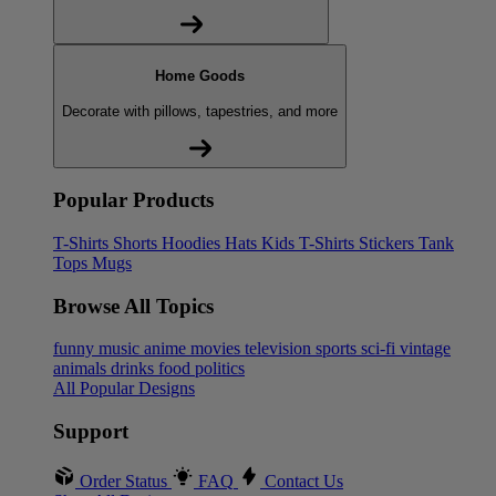
Home Goods
Decorate with pillows, tapestries, and more
Popular Products
T-Shirts
Shorts
Hoodies
Hats
Kids T-Shirts
Stickers
Tank
Tops
Mugs
Browse All Topics
funny
music
anime
movies
television
sports
sci-fi
vintage
animals
drinks
food
politics
All Popular Designs
Support
Order Status
FAQ
Contact Us