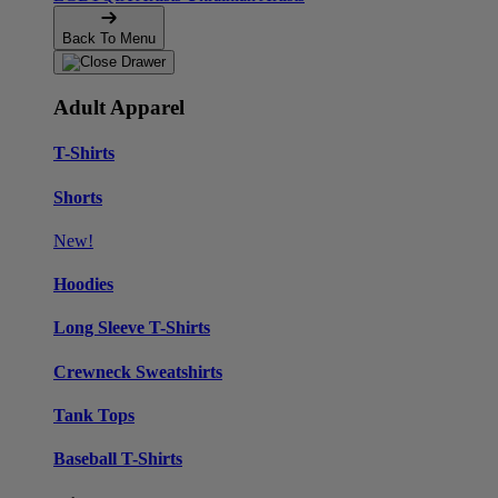
Back To Menu
Adult Apparel
T-Shirts
Shorts
New!
Hoodies
Long Sleeve T-Shirts
Crewneck Sweatshirts
Tank Tops
Baseball T-Shirts