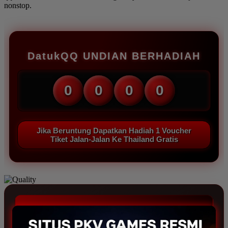
nonstop.
DatukQQ UNDIAN BERHADIAH
0
0
0
0
Jika Beruntung Dapatkan Hadiah 1 Voucher
Tiket Jalan-Jalan Ke Thailand Gratis
REVIEW MEMBERSHIP DatukQQ