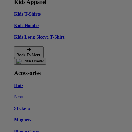
Kids Apparel
Kids T-Shirts
Kids Hoodie
Kids Long Sleeve T-Shirt
Back To Menu
Accessories
Hats
New!
Stickers
Magnets
Phone Cases