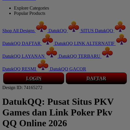
Explore Categories
Popular Products
Shop All Designs
DatukQQ
SITUS DatukQQ
DatukQQ DAFTAR
DatukQQ LINK ALTERNATIF
DatukQQ LAYANAN
DatukQQ TERBARU
DatukQQ RESMI
DatukQQ GACOR
LOGIN
DAFTAR
Design ID: 74165272
DatukQQ: Pusat Situs PKV
Games dan Link Poker Pkv
QQ Online 2026