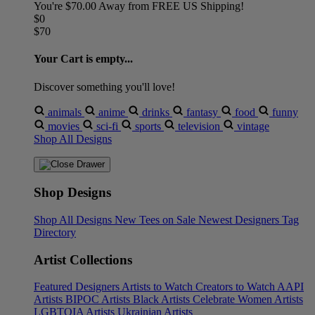
You're
$70.00
Away from
FREE US Shipping!
$0
$70
Your Cart is empty...
Discover something you'll love!
animals
anime
drinks
fantasy
food
funny
movies
sci-fi
sports
television
vintage
Shop All Designs
Shop Designs
Shop All Designs
New Tees on Sale
Newest Designers
Tag
Directory
Artist Collections
Featured Designers
Artists to Watch
Creators to Watch
AAPI
Artists
BIPOC Artists
Black Artists
Celebrate Women Artists
LGBTQIA Artists
Ukrainian Artists