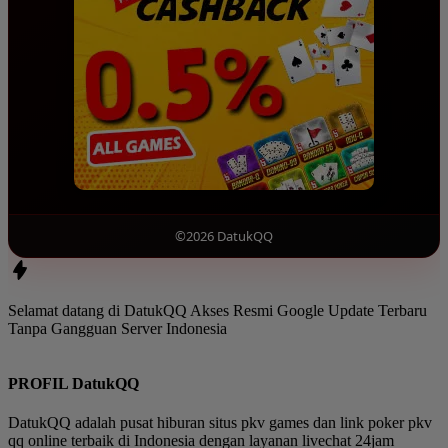
©2026 DatukQQ
Selamat datang di DatukQQ Akses Resmi Google Update Terbaru
Tanpa Gangguan Server Indonesia
PROFIL DatukQQ
DatukQQ adalah pusat hiburan situs pkv games dan link poker pkv
qq online terbaik di Indonesia dengan layanan livechat 24jam