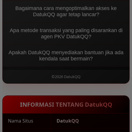
koneksi ke jalur terpendek. Ini meminimalisir ping
Benar sekali. Sebagai
situs pkv
resmi, kami
tinggi, memastikan kelancaran total saat Anda
Bagaimana cara mengoptimalkan akses ke
mengimplementasikan sistem deteksi otomatis
bermain
BandarQQ
maupun
DomainQQ
.
DatukQQ agar tetap lancar?
tingkat tinggi. Ini menjamin setiap putaran
DominoQQ
dan Bandar QQ berjalan murni Player
Pastikan Anda mengakses link alternatif resmi atau
vs Player, menjaga ekosistem tetap fair play.
Apa metode transaksi yang paling disarankan di
mengunduh aplikasi versi terbaru. Kosongkan
agen PKV DatukQQ?
cache perangkat Anda secara berkala agar
teknologi
server anti lag
bekerja maksimal untuk
Untuk menunjang kecepatan deposit dan withdraw
pengalaman bermain
BandarQQ
yang tanpa batas.
Apakah DatukQQ menyediakan bantuan jika ada
di
situs pkv
kami, sangat disarankan
kendala saat bermain?
menggunakan QRIS atau E-wallet (Dana/OVO).
Sistem otomatis DatukQQ akan memproses saldo
Tentu. Sebagai
Agen PKV DominoQQ & Bandar QQ
Anda dalam hitungan detik, sehingga Anda bisa
Terpercaya 2026
, tim Customer Service profesional
©2026 DatukQQ
langsung fokus ke meja
DomainQQ
.
kami siaga 24 jam nonstop via LiveChat untuk
memberikan solusi instan terkait pendaftaran,
login, atau hambatan teknis lainnya di ekosistem
PKV.
INFORMASI TENTANG DatukQQ
Nama Situs
DatukQQ