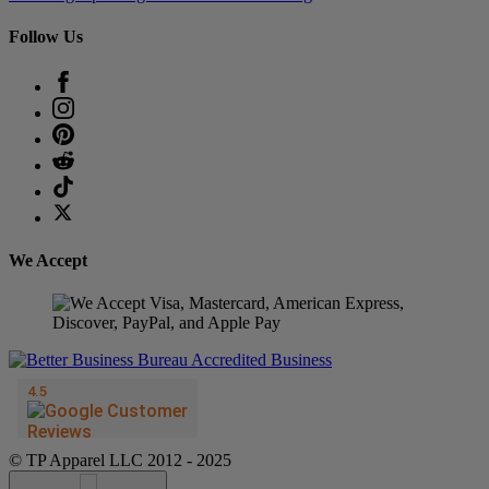
Follow Us
We Accept
© TP Apparel LLC 2012 - 2025