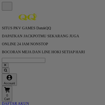
SITUS PKV GAMES DatukQQ
DAPATKAN JACKPOTMU SEKARANG JUGA
ONLINE 24 JAM NONSTOP
BOCORAN MEJA DAN LINE HOKI SETIAP HARI
Account
0
Cart
DAFTAR AKUN