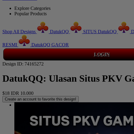
Explore Categories
Popular Products
Shop All Designs
DatukQQ
SITUS DatukQQ
D
RESMI
DatukQQ GACOR
LOGIN
Design ID: 74165272
DatukQQ: Ulasan Situs PKV G
$18
IDR 10.000
Create an account to favorite this design!