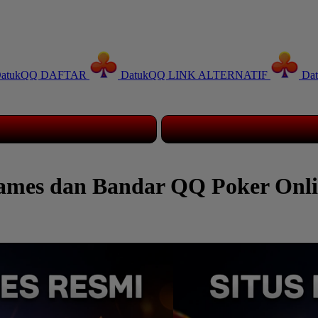
atukQQ DAFTAR
DatukQQ LINK ALTERNATIF
Da
ames dan Bandar QQ Poker Onli