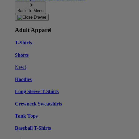
Back To Menu
Adult Apparel
T-Shirts
Shorts
New!
Hoodies
Long Sleeve T-Shirts
Crewneck Sweatshirts
Tank Tops
Baseball T-Shirts