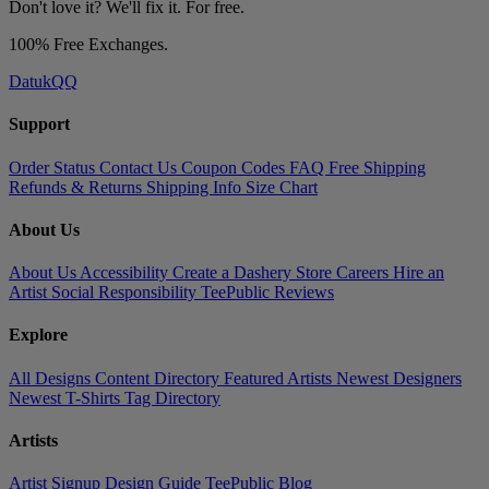
Don't love it? We'll fix it. For free.
100% Free Exchanges.
DatukQQ
Support
Order Status
Contact Us
Coupon Codes
FAQ
Free Shipping
Refunds & Returns
Shipping Info
Size Chart
About Us
About Us
Accessibility
Create a Dashery Store
Careers
Hire an
Artist
Social Responsibility
TeePublic Reviews
Explore
All Designs
Content Directory
Featured Artists
Newest Designers
Newest T-Shirts
Tag Directory
Artists
Artist Signup
Design Guide
TeePublic Blog