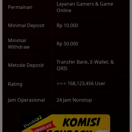
Layanan Gamers & Game
Permainan
Online
Minimal Deposit
Rp 10.000
Minimal
Rp 50.000
Withdraw
Transfer Bank, E-Wallet, &
Metode Deposit
QRIS
⭐⭐⭐ 168,123,456 User
Rating
Jam Operasional
24 Jam Nonstop