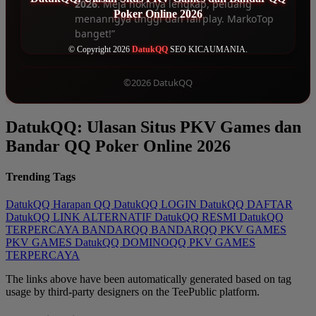
2026
. Meja hokinya lengkap, peluang
Poker Online 2026
menanngya tinggi dan fairplay. MarkoTop
banget!”
© Copyright 2026
DatukQQ
SEO KICAUMANIA.
©2026 DatukQQ
DatukQQ: Ulasan Situs PKV Games dan
Bandar QQ Poker Online 2026
Trending Tags
DatukQQ
Harapan QQ
DatukQQ LOGIN
DatukQQ DAFTAR
DatukQQ LINK ALTERNATIF
DatukQQ RESMI
DatukQQ
TERPERCAYA
BANDARQQ
BANDARQQ
PKV GAMES
PKV GAMES DatukQQ
DOMINOQQ
PKV GAMES
TERPERCAYA
The links above have been automatically generated based on tag
usage by third-party designers on the TeePublic platform.