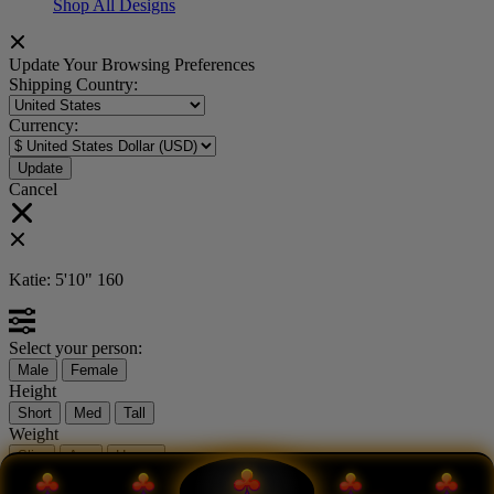
Shop All Designs
Update Your Browsing Preferences
Shipping Country:
Currency:
Cancel
Katie:
5'10"
160
Select your person:
Male
Female
Height
Short
Med
Tall
Weight
Slim
Avg
Heavy
View Size Chart