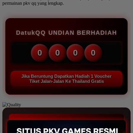
permainan pkv qq yang lengkap.
DatukQQ UNDIAN BERHADIAH
0
0
0
0
Jika Beruntung Dapatkan Hadiah 1 Voucher
Tiket Jalan-Jalan Ke Thailand Gratis
REVIEW MEMBERSHIP DatukQQ