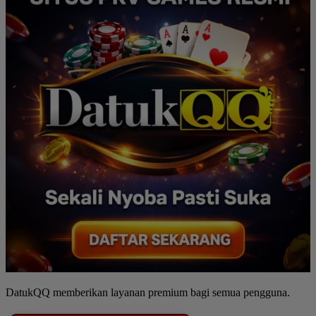
DatukQQ memberikan layanan premium bagi semua pengguna.