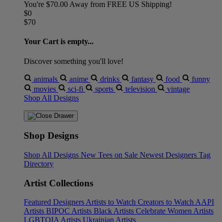
You're
$70.00
Away from
FREE US Shipping!
$0
$70
Your Cart is empty...
Discover something you'll love!
animals
anime
drinks
fantasy
food
funny
movies
sci-fi
sports
television
vintage
Shop All Designs
Shop Designs
Shop All Designs
New Tees on Sale
Newest Designers
Tag
Directory
Artist Collections
Featured Designers
Artists to Watch
Creators to Watch
AAPI
Artists
BIPOC Artists
Black Artists
Celebrate Women Artists
LGBTQIA Artists
Ukrainian Artists