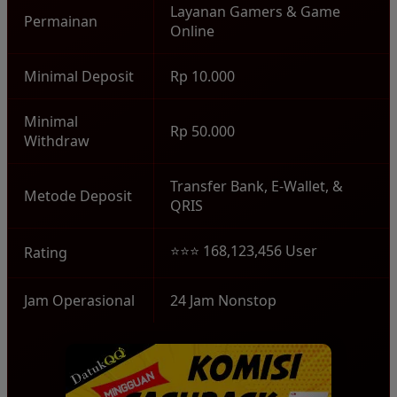
Layanan Gamers & Game
Permainan
Online
Minimal Deposit
Rp 10.000
Minimal
Rp 50.000
Withdraw
Transfer Bank, E-Wallet, &
Metode Deposit
QRIS
⭐⭐⭐ 168,123,456 User
Rating
Jam Operasional
24 Jam Nonstop