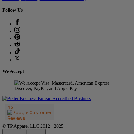
Follow Us
We Accept
© TP Apparel LLC 2012 - 2025