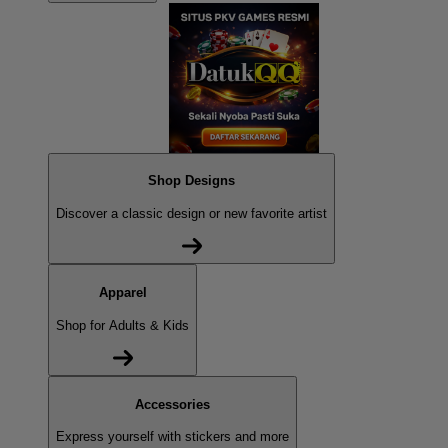
Shop Designs
Discover a classic design or new favorite artist
Apparel
Shop for Adults & Kids
Accessories
Express yourself with stickers and more