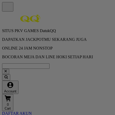
SITUS PKV GAMES DatukQQ
DAPATKAN JACKPOTMU SEKARANG JUGA
ONLINE 24 JAM NONSTOP
BOCORAN MEJA DAN LINE HOKI SETIAP HARI
Account
0
Cart
DAFTAR AKUN