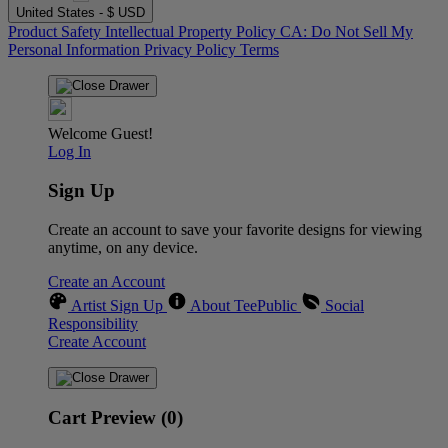
United States - $ USD
Product Safety
Intellectual Property Policy
CA: Do Not Sell My
Personal Information
Privacy Policy
Terms
Welcome Guest!
Log In
Sign Up
Create an account to save your favorite designs for viewing
anytime, on any device.
Create an Account
Artist Sign Up
About TeePublic
Social
Responsibility
Create Account
Cart Preview (0)