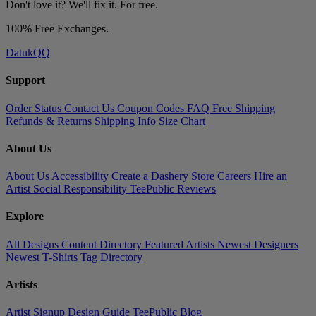
Don't love it? We'll fix it. For free.
100% Free Exchanges.
DatukQQ
Support
Order Status
Contact Us
Coupon Codes
FAQ
Free Shipping
Refunds & Returns
Shipping Info
Size Chart
About Us
About Us
Accessibility
Create a Dashery Store
Careers
Hire an
Artist
Social Responsibility
TeePublic Reviews
Explore
All Designs
Content Directory
Featured Artists
Newest Designers
Newest T-Shirts
Tag Directory
Artists
Artist Signup
Design Guide
TeePublic Blog