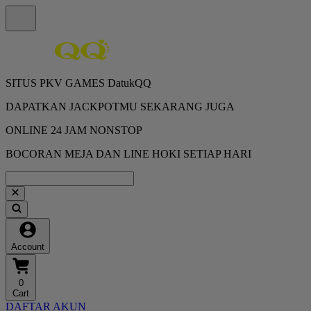
SITUS PKV GAMES DatukQQ
DAPATKAN JACKPOTMU SEKARANG JUGA
ONLINE 24 JAM NONSTOP
BOCORAN MEJA DAN LINE HOKI SETIAP HARI
Account
0
Cart
DAFTAR AKUN