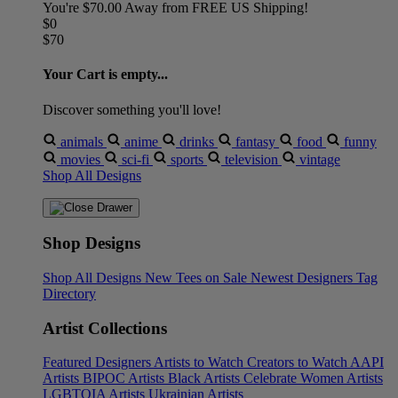
You're
$70.00
Away from
FREE US Shipping!
$0
$70
Your Cart is empty...
Discover something you'll love!
animals
anime
drinks
fantasy
food
funny
movies
sci-fi
sports
television
vintage
Shop All Designs
Shop Designs
Shop All Designs
New Tees on Sale
Newest Designers
Tag
Directory
Artist Collections
Featured Designers
Artists to Watch
Creators to Watch
AAPI
Artists
BIPOC Artists
Black Artists
Celebrate Women Artists
LGBTQIA Artists
Ukrainian Artists