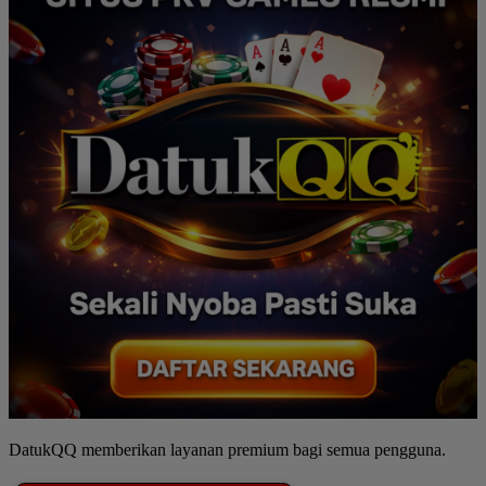
DatukQQ memberikan layanan premium bagi semua pengguna.