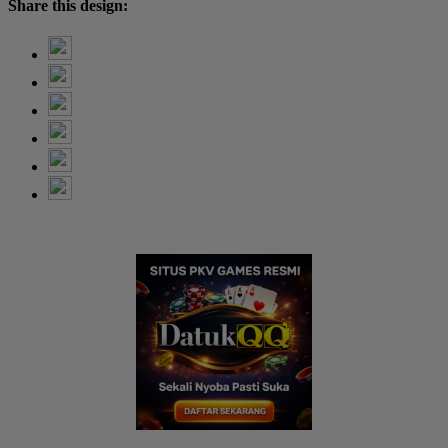
Share this design: