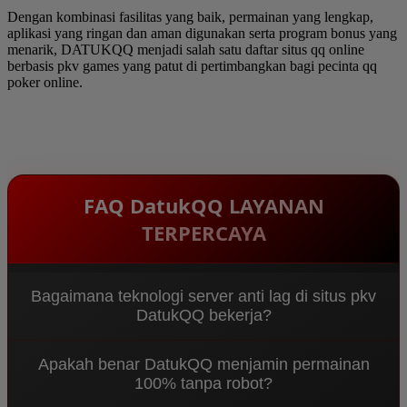
Dengan kombinasi fasilitas yang baik, permainan yang lengkap,
aplikasi yang ringan dan aman digunakan serta program bonus yang
menarik, DATUKQQ menjadi salah satu daftar situs qq online
berbasis pkv games yang patut di pertimbangkan bagi pecinta qq
poker online.
FAQ DatukQQ LAYANAN
TERPERCAYA
Bagaimana teknologi server anti lag di situs pkv
DatukQQ bekerja?
Sebagai
Agen PKV DominoQQ & Bandar QQ
Apakah benar DatukQQ menjamin permainan
Terpercaya 2026
, DatukQQ menggunakan sistem
100% tanpa robot?
Multi-Node Server terbaru yang mengarahkan