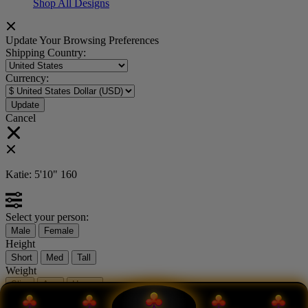
Shop All Designs
Update Your Browsing Preferences
Shipping Country:
Currency:
Cancel
Katie:
5'10"
160
Select your person:
Male
Female
Height
Short
Med
Tall
Weight
Slim
Avg
Heavy
View Size Chart