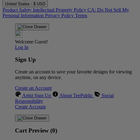
United States - $ USD
Product Safety
Intellectual Property Policy
CA: Do Not Sell My
Personal Information
Privacy Policy
Terms
Welcome Guest!
Log In
Sign Up
Create an account to save your favorite designs for viewing
anytime, on any device.
Create an Account
Artist Sign Up
About TeePublic
Social
Responsibility
Create Account
Cart Preview (0)