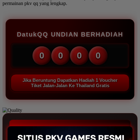
permainan pkv qq yang lengkap.
DatukQQ UNDIAN BERHADIAH
0
0
0
0
Jika Beruntung Dapatkan Hadiah 1 Voucher
Tiket Jalan-Jalan Ke Thailand Gratis
REVIEW MEMBERSHIP DatukQQ