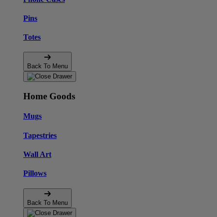
Pins
Totes
Back To Menu
Home Goods
Mugs
Tapestries
Wall Art
Pillows
Back To Menu