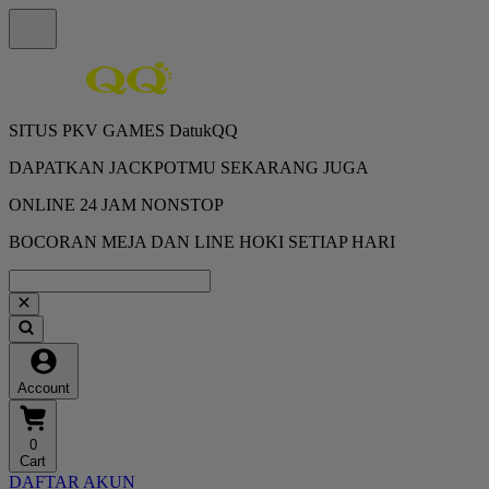
SITUS PKV GAMES DatukQQ
DAPATKAN JACKPOTMU SEKARANG JUGA
ONLINE 24 JAM NONSTOP
BOCORAN MEJA DAN LINE HOKI SETIAP HARI
Account
0
Cart
DAFTAR AKUN