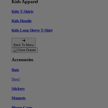
Kids Apparel
Kids T-Shirts
Kids Hoodie
Kids Long Sleeve T-Shirt
Back To Menu
Accessories
Hats
New!
Stickers
Magnets
Phone Cases