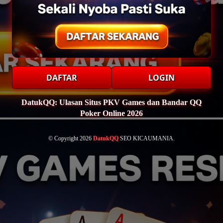
DAFTAR
LOGIN
DatukQQ: Ulasan Situs PKV Games dan Bandar QQ
Poker Online 2026
© Copyright 2026
DatukQQ
SEO KICAUMANIA.