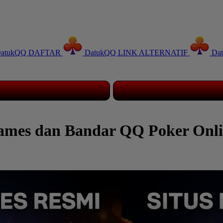
atukQQ DAFTAR
DatukQQ LINK ALTERNATIF
Da
ames dan Bandar QQ Poker Onli