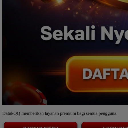
DatukQQ memberikan layanan premium bagi semua pengguna.