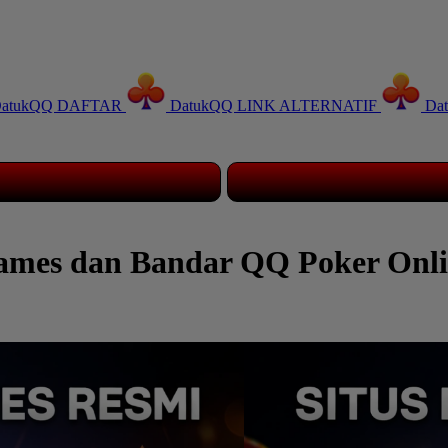
atukQQ DAFTAR
DatukQQ LINK ALTERNATIF
Da
ames dan Bandar QQ Poker Onli