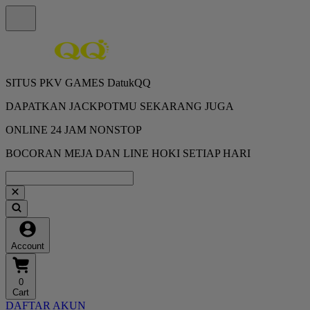
SITUS PKV GAMES DatukQQ
DAPATKAN JACKPOTMU SEKARANG JUGA
ONLINE 24 JAM NONSTOP
BOCORAN MEJA DAN LINE HOKI SETIAP HARI
Account
0
Cart
DAFTAR AKUN