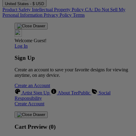
United States - $ USD
Product Safety
Intellectual Property Policy
CA: Do Not Sell My
Personal Information
Privacy Policy
Terms
Welcome Guest!
Log In
Sign Up
Create an account to save your favorite designs for viewing
anytime, on any device.
Create an Account
Artist Sign Up
About TeePublic
Social
Responsibility
Create Account
Cart Preview (0)