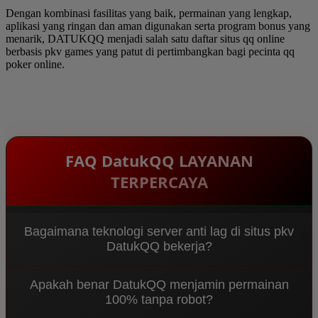
Dengan kombinasi fasilitas yang baik, permainan yang lengkap,
aplikasi yang ringan dan aman digunakan serta program bonus yang
menarik, DATUKQQ menjadi salah satu daftar situs qq online
berbasis pkv games yang patut di pertimbangkan bagi pecinta qq
poker online.
FAQ DatukQQ LAYANAN
TERPERCAYA
Bagaimana teknologi server anti lag di situs pkv
DatukQQ bekerja?
Sebagai
Agen PKV DominoQQ & Bandar QQ
Apakah benar DatukQQ menjamin permainan
Terpercaya 2026
, DatukQQ menggunakan sistem
100% tanpa robot?
Multi-Node Server terbaru yang mengarahkan