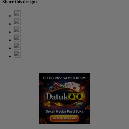
Share this design: