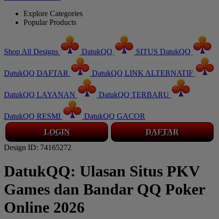
Explore Categories
Popular Products
Shop All Designs
DatukQQ
SITUS DatukQQ
DatukQQ DAFTAR
DatukQQ LINK ALTERNATIF
DatukQQ LAYANAN
DatukQQ TERBARU
DatukQQ RESMI
DatukQQ GACOR
LOGIN
DAFTAR
Design ID: 74165272
DatukQQ: Ulasan Situs PKV
Games dan Bandar QQ Poker
Online 2026