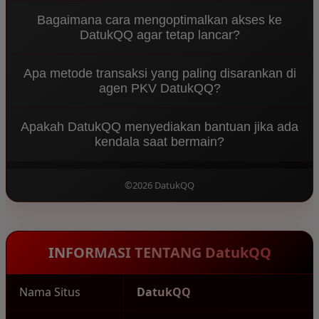
koneksi ke jalur terpendek. Ini meminimalisir ping
Benar sekali. Sebagai
situs pkv
resmi, kami
tinggi, memastikan kelancaran total saat Anda
Bagaimana cara mengoptimalkan akses ke
mengimplementasikan sistem deteksi otomatis
bermain
BandarQQ
maupun
DomainQQ
.
DatukQQ agar tetap lancar?
tingkat tinggi. Ini menjamin setiap putaran
DominoQQ
dan Bandar QQ berjalan murni Player
Pastikan Anda mengakses link alternatif resmi atau
vs Player, menjaga ekosistem tetap fair play.
Apa metode transaksi yang paling disarankan di
mengunduh aplikasi versi terbaru. Kosongkan
agen PKV DatukQQ?
cache perangkat Anda secara berkala agar
teknologi
server anti lag
bekerja maksimal untuk
Untuk menunjang kecepatan deposit dan withdraw
pengalaman bermain
BandarQQ
yang tanpa batas.
Apakah DatukQQ menyediakan bantuan jika ada
di
situs pkv
kami, sangat disarankan
kendala saat bermain?
menggunakan QRIS atau E-wallet (Dana/OVO).
Sistem otomatis DatukQQ akan memproses saldo
Tentu. Sebagai
Agen PKV DominoQQ & Bandar QQ
Anda dalam hitungan detik, sehingga Anda bisa
Terpercaya 2026
, tim Customer Service profesional
©2026 DatukQQ
langsung fokus ke meja
DomainQQ
.
kami siaga 24 jam nonstop via LiveChat untuk
memberikan solusi instan terkait pendaftaran,
login, atau hambatan teknis lainnya di ekosistem
PKV.
INFORMASI TENTANG DatukQQ
Nama Situs
DatukQQ