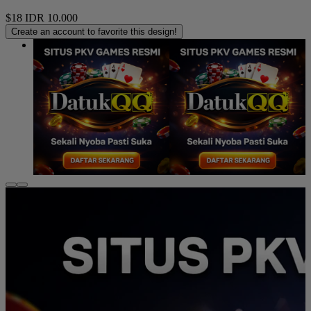
$18
IDR 10.000
Create an account to favorite this design!