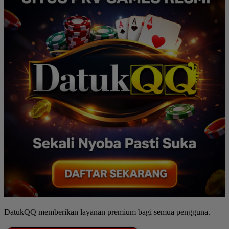
DatukQQ memberikan layanan premium bagi semua pengguna.