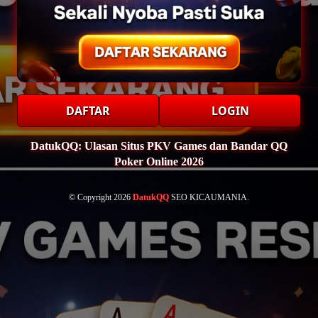
DAFTAR
LOGIN
DatukQQ: Ulasan Situs PKV Games dan Bandar QQ
Poker Online 2026
© Copyright 2026
DatukQQ
SEO KICAUMANIA.