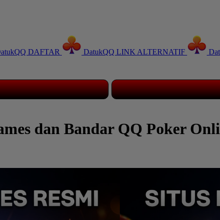
atukQQ DAFTAR
DatukQQ LINK ALTERNATIF
Da
ames dan Bandar QQ Poker Onli