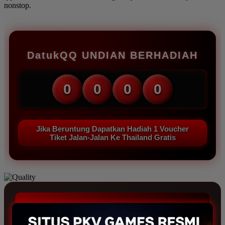
nonstop.
DatukQQ UNDIAN BERHADIAH
0
0
0
0
Jika Beruntung Dapatkan Hadiah 1 Voucher
Tiket Jalan-Jalan Ke Thailand Gratis
REVIEW MEMBERSHIP DatukQQ