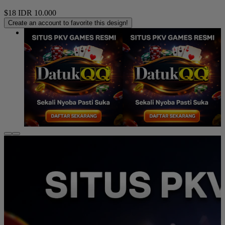
$18
IDR 10.000
Create an account to favorite this design!