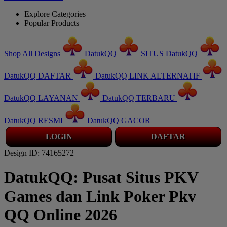
Explore Categories
Popular Products
Shop All Designs
DatukQQ
SITUS DatukQQ
DatukQQ DAFTAR
DatukQQ LINK ALTERNATIF
DatukQQ LAYANAN
DatukQQ TERBARU
DatukQQ RESMI
DatukQQ GACOR
LOGIN
DAFTAR
Design ID: 74165272
DatukQQ: Pusat Situs PKV
Games dan Link Poker Pkv
QQ Online 2026