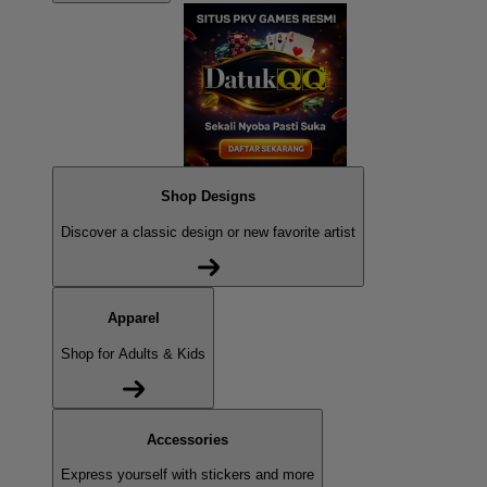
Shop Designs
Discover a classic design or new favorite artist
Apparel
Shop for Adults & Kids
Accessories
Express yourself with stickers and more