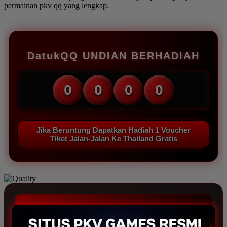
permainan pkv qq yang lengkap.
DatukQQ UNDIAN BERHADIAH
0
0
0
0
Jika Beruntung Dapatkan Hadiah 1 Voucher
Tiket Jalan-Jalan Ke Thailand Gratis
REVIEW MEMBERSHIP DatukQQ