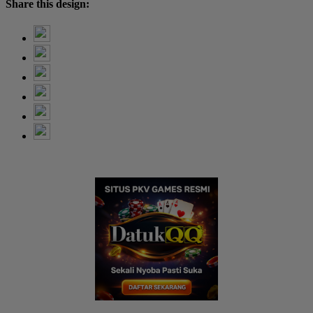
Share this design: