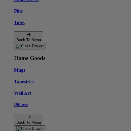
Pins
Totes
Back To Menu
Home Goods
Mugs
Tapestries
Wall Art
Pillows
Back To Menu