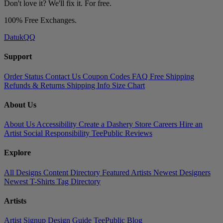
Don't love it? We'll fix it. For free.
100% Free Exchanges.
DatukQQ
Support
Order Status
Contact Us
Coupon Codes
FAQ
Free Shipping
Refunds & Returns
Shipping Info
Size Chart
About Us
About Us
Accessibility
Create a Dashery Store
Careers
Hire an
Artist
Social Responsibility
TeePublic Reviews
Explore
All Designs
Content Directory
Featured Artists
Newest Designers
Newest T-Shirts
Tag Directory
Artists
Artist Signup
Design Guide
TeePublic Blog