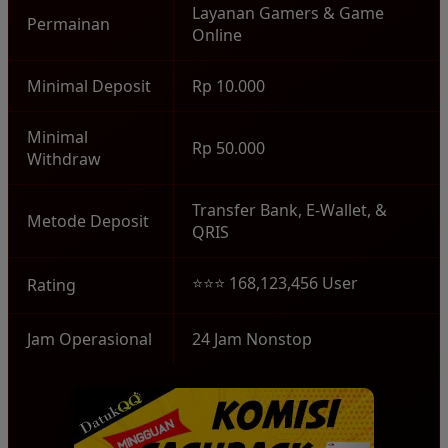
Layanan Gamers & Game
Permainan
Online
Minimal Deposit
Rp 10.000
Minimal
Rp 50.000
Withdraw
Transfer Bank, E-Wallet, &
Metode Deposit
QRIS
⭐⭐⭐ 168,123,456 User
Rating
Jam Operasional
24 Jam Nonstop