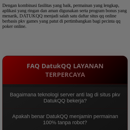
Dengan kombinasi fasilitas yang baik, permainan yang lengkap,
aplikasi yang ringan dan aman digunakan serta program bonus yang
menarik, DATUKQQ menjadi salah satu daftar situs qq online
berbasis pkv games yang patut di pertimbangkan bagi pecinta qq
poker online.
FAQ DatukQQ LAYANAN
TERPERCAYA
Bagaimana teknologi server anti lag di situs pkv
DatukQQ bekerja?
Sebagai
Agen PKV DominoQQ & Bandar QQ
Apakah benar DatukQQ menjamin permainan
Terpercaya 2026
, DatukQQ menggunakan sistem
100% tanpa robot?
Multi-Node Server terbaru yang mengarahkan