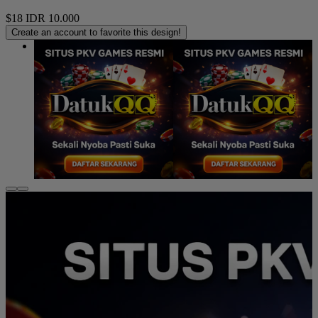
$18
IDR 10.000
Create an account to favorite this design!