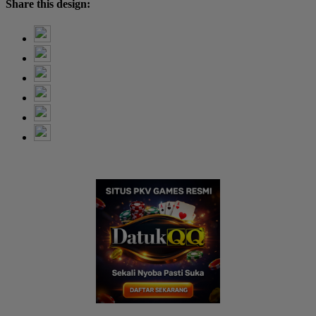
Share this design: