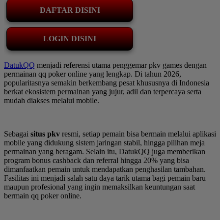
DAFTAR DISINI
LOGIN DISINI
DatukQQ
menjadi referensi utama penggemar pkv games dengan
permainan qq poker online yang lengkap. Di tahun 2026,
popularitasnya semakin berkembang pesat khususnya di Indonesia
berkat ekosistem permainan yang jujur, adil dan terpercaya serta
mudah diakses melalui mobile.
Sebagai
situs pkv
resmi, setiap pemain bisa bermain melalui aplikasi
mobile yang didukung sistem jaringan stabil, hingga pilihan meja
permainan yang beragam. Selain itu, DatukQQ juga memberikan
program bonus cashback dan referral hingga 20% yang bisa
dimanfaatkan pemain untuk mendapatkan penghasilan tambahan.
Fasilitas ini menjadi salah satu daya tarik utama bagi pemain baru
maupun profesional yang ingin memaksilkan keuntungan saat
bermain qq poker online.