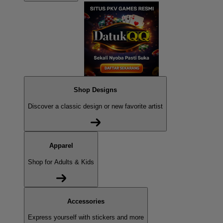
Shop Designs
Discover a classic design or new favorite artist
Apparel
Shop for Adults & Kids
Accessories
Express yourself with stickers and more