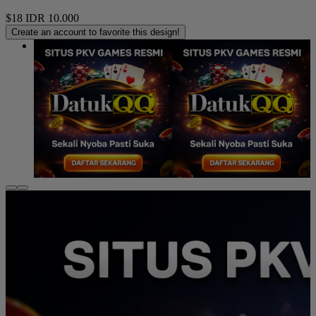
$18
IDR 10.000
Create an account to favorite this design!