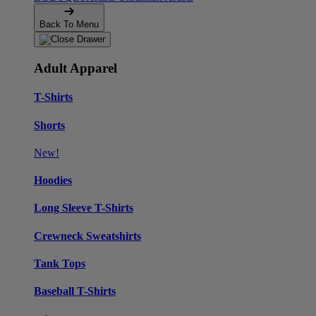
Back To Menu
Adult Apparel
T-Shirts
Shorts
New!
Hoodies
Long Sleeve T-Shirts
Crewneck Sweatshirts
Tank Tops
Baseball T-Shirts