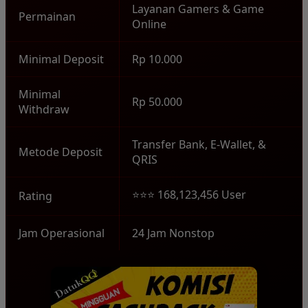
Layanan Gamers & Game
Permainan
Online
Minimal Deposit
Rp 10.000
Minimal
Rp 50.000
Withdraw
Transfer Bank, E-Wallet, &
Metode Deposit
QRIS
⭐⭐⭐ 168,123,456 User
Rating
Jam Operasional
24 Jam Nonstop