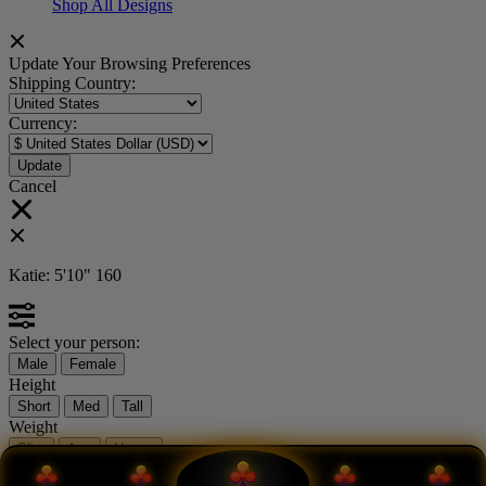
Shop All Designs
Update Your Browsing Preferences
Shipping Country:
Currency:
Cancel
Katie:
5'10"
160
Select your person:
Male
Female
Height
Short
Med
Tall
Weight
Slim
Avg
Heavy
View Size Chart