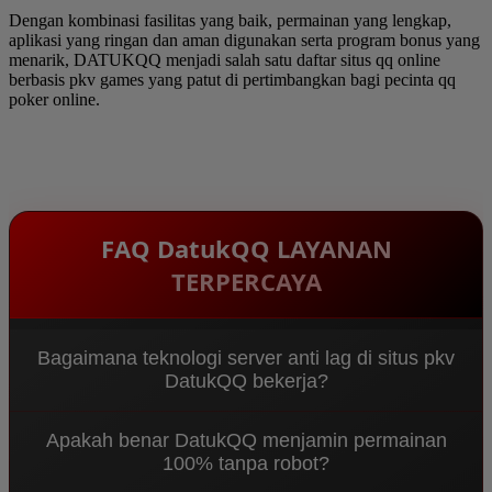
Dengan kombinasi fasilitas yang baik, permainan yang lengkap,
aplikasi yang ringan dan aman digunakan serta program bonus yang
menarik, DATUKQQ menjadi salah satu daftar situs qq online
berbasis pkv games yang patut di pertimbangkan bagi pecinta qq
poker online.
FAQ DatukQQ LAYANAN
TERPERCAYA
Bagaimana teknologi server anti lag di situs pkv
DatukQQ bekerja?
Sebagai
Agen PKV DominoQQ & Bandar QQ
Apakah benar DatukQQ menjamin permainan
Terpercaya 2026
, DatukQQ menggunakan sistem
100% tanpa robot?
Multi-Node Server terbaru yang mengarahkan