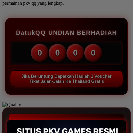
permainan pkv qq yang lengkap.
DatukQQ UNDIAN BERHADIAH
0
0
0
0
Jika Beruntung Dapatkan Hadiah 1 Voucher
Tiket Jalan-Jalan Ke Thailand Gratis
REVIEW MEMBERSHIP DatukQQ