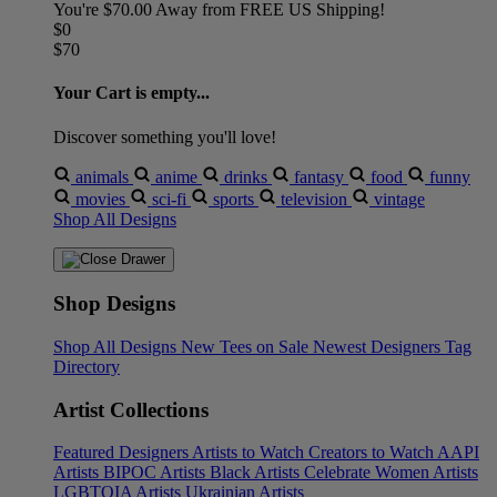
You're
$70.00
Away from
FREE US Shipping!
$0
$70
Your Cart is empty...
Discover something you'll love!
animals
anime
drinks
fantasy
food
funny
movies
sci-fi
sports
television
vintage
Shop All Designs
Shop Designs
Shop All Designs
New Tees on Sale
Newest Designers
Tag
Directory
Artist Collections
Featured Designers
Artists to Watch
Creators to Watch
AAPI
Artists
BIPOC Artists
Black Artists
Celebrate Women Artists
LGBTQIA Artists
Ukrainian Artists