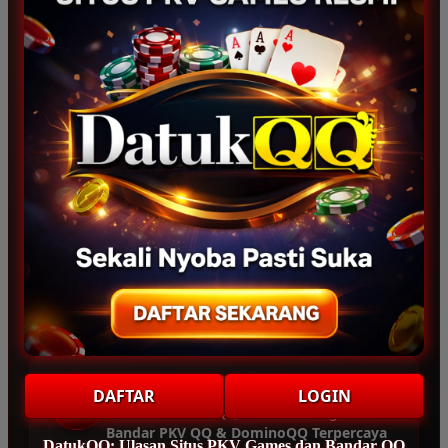
Suli_Bontot (Bali)
SB
“Sangat suka sama layanan pelanggan
situs pkv
ini. Sebagai penggemar
BandarQQ
dan
DomainQQ
lovers, saya
puas main di DatukQQ hingga saat ini.”
Nagita_Srey (Palembang)
NS
“Baru kali ini nemu yang pas, DatukQQ
memberikan bukti
meja hoki
paling gacor.
Main DominoQQ di mobile android sangat
lancar tanpa hambatan, bikin nyaman.”
Dedi_Egi (Bandung)
DAFTAR
LOGIN
DE
“Pantesan DatukQQ disebut sebagai
Bandar PKV QQ & DominoQQ Terpercaya
DatukQQ: Ulasan Situs PKV Games dan Bandar QQ