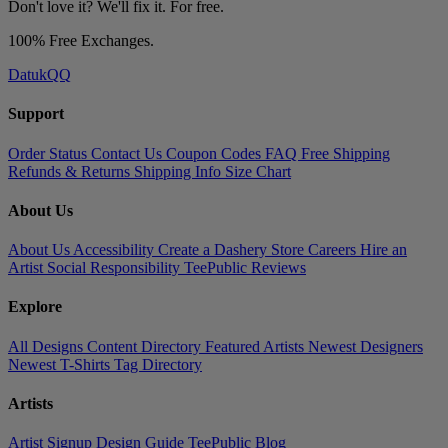
Don't love it? We'll fix it. For free.
100% Free Exchanges.
DatukQQ
Support
Order Status
Contact Us
Coupon Codes
FAQ
Free Shipping
Refunds & Returns
Shipping Info
Size Chart
About Us
About Us
Accessibility
Create a Dashery Store
Careers
Hire an
Artist
Social Responsibility
TeePublic Reviews
Explore
All Designs
Content Directory
Featured Artists
Newest Designers
Newest T-Shirts
Tag Directory
Artists
Artist Signup
Design Guide
TeePublic Blog