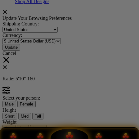
Shop All Designs
Update Your Browsing Preferences
Shipping Country:
Currency:
Cancel
Katie:
5'10"
160
Select your person:
Male
Female
Height
Short
Med
Tall
Weight
Slim
Avg
Heavy
View Size Chart