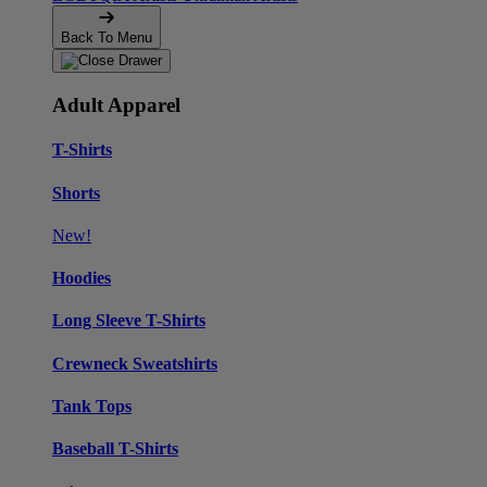
Back To Menu
Adult Apparel
T-Shirts
Shorts
New!
Hoodies
Long Sleeve T-Shirts
Crewneck Sweatshirts
Tank Tops
Baseball T-Shirts