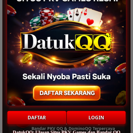
Suli_Bontot (Bali)
SB
“Sangat suka sama layanan pelanggan
situs pkv
ini. Sebagai penggemar
BandarQQ
dan
DomainQQ
lovers, saya
puas main di DatukQQ hingga saat ini.”
Nagita_Srey (Palembang)
NS
“Baru kali ini nemu yang pas, DatukQQ
memberikan bukti
meja hoki
paling gacor.
Main DominoQQ di mobile android sangat
lancar tanpa hambatan, bikin nyaman.”
Dedi_Egi (Bandung)
DAFTAR
LOGIN
DE
“Pantesan DatukQQ disebut sebagai
Bandar PKV QQ & DominoQQ Terpercaya
DatukQQ: Ulasan Situs PKV Games dan Bandar QQ