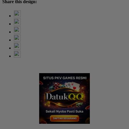
Share this design: