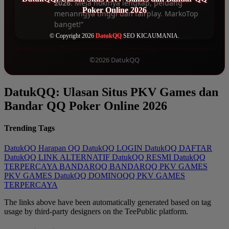
2026
. Meja hokinya lengkap, peluang
Poker Online 2026
menanngya tinggi dan fairplay. MarkoTop
banget!”
© Copyright 2026
DatukQQ
SEO KICAUMANIA.
©2026 DatukQQ
DatukQQ: Ulasan Situs PKV Games dan
Bandar QQ Poker Online 2026
Trending Tags
DatukQQ
Harapan QQ
DatukQQ LOGIN
DatukQQ DAFTAR
DatukQQ LINK ALTERNATIF
DatukQQ RESMI
DatukQQ
TERPERCAYA
BANDARQQ
BANDARQQ
PKV GAMES
PKV GAMES DatukQQ
DOMINOQQ
PKV GAMES
TERPERCAYA
The links above have been automatically generated based on tag
usage by third-party designers on the TeePublic platform.