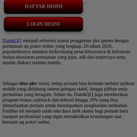
DAFTAR DISINI
LOGIN DISINI
DatukQQ
menjadi referensi utama penggemar pkv games dengan
permainan qq poker online yang lengkap. Di tahun 2026,
popularitasnya semakin berkembang pesat khususnya di Indonesia
berkat ekosistem permainan yang jujur, adil dan terpercaya serta
mudah diakses melalui mobile.
Sebagai
situs pkv
resmi, setiap pemain bisa bermain melalui aplikasi
mobile yang didukung sistem jaringan stabil, hingga pilihan meja
permainan yang beragam. Selain itu, DatukQQ juga memberikan
program bonus cashback dan referral hingga 20% yang bisa
dimanfaatkan pemain untuk mendapatkan penghasilan tambahan.
Fasilitas ini menjadi salah satu daya tarik utama bagi pemain baru
maupun profesional yang ingin memaksilkan keuntungan saat
bermain qq poker online.