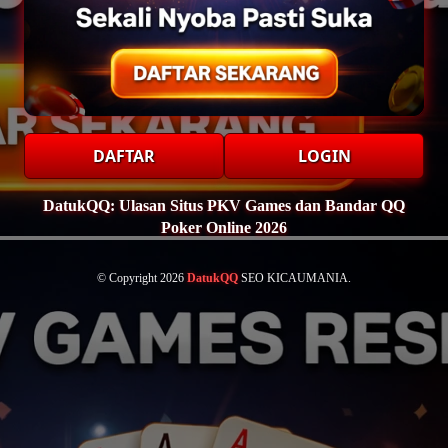
DAFTAR
LOGIN
DatukQQ: Ulasan Situs PKV Games dan Bandar QQ
Poker Online 2026
© Copyright 2026
DatukQQ
SEO KICAUMANIA.