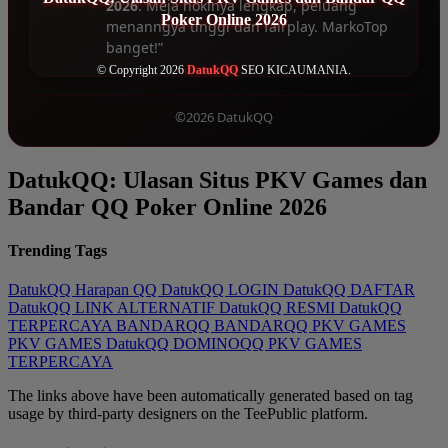
2026
. Meja hokinya lengkap, peluang
Poker Online 2026
menanngya tinggi dan fairplay. MarkoTop
banget!”
© Copyright 2026
DatukQQ
SEO KICAUMANIA.
©2026 DatukQQ
DatukQQ: Ulasan Situs PKV Games dan
Bandar QQ Poker Online 2026
Trending Tags
DatukQQ
Harapan QQ
DatukQQ LOGIN
DatukQQ DAFTAR
DatukQQ LINK ALTERNATIF
DatukQQ RESMI
DatukQQ
TERPERCAYA
BANDARQQ
BANDARQQ
PKV GAMES
PKV GAMES DatukQQ
DOMINOQQ
PKV GAMES
TERPERCAYA
The links above have been automatically generated based on tag
usage by third-party designers on the TeePublic platform.