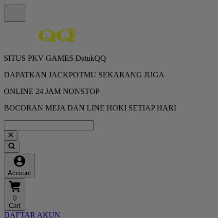
SITUS PKV GAMES DatukQQ
DAPATKAN JACKPOTMU SEKARANG JUGA
ONLINE 24 JAM NONSTOP
BOCORAN MEJA DAN LINE HOKI SETIAP HARI
Account
0
Cart
DAFTAR AKUN