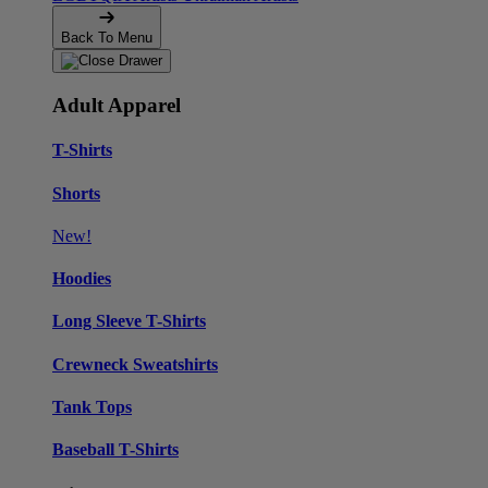
Back To Menu
Adult Apparel
T-Shirts
Shorts
New!
Hoodies
Long Sleeve T-Shirts
Crewneck Sweatshirts
Tank Tops
Baseball T-Shirts