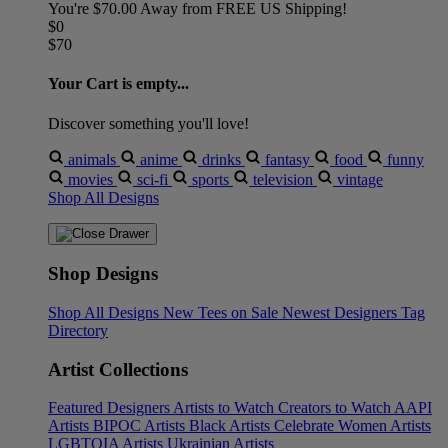
You're
$70.00
Away from
FREE US Shipping!
$0
$70
Your Cart is empty...
Discover something you'll love!
animals
anime
drinks
fantasy
food
funny
movies
sci-fi
sports
television
vintage
Shop All Designs
Shop Designs
Shop All Designs
New Tees on Sale
Newest Designers
Tag
Directory
Artist Collections
Featured Designers
Artists to Watch
Creators to Watch
AAPI
Artists
BIPOC Artists
Black Artists
Celebrate Women Artists
LGBTQIA Artists
Ukrainian Artists