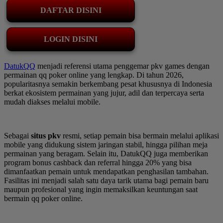
DAFTAR DISINI
LOGIN DISINI
DatukQQ
menjadi referensi utama penggemar pkv games dengan
permainan qq poker online yang lengkap. Di tahun 2026,
popularitasnya semakin berkembang pesat khususnya di Indonesia
berkat ekosistem permainan yang jujur, adil dan terpercaya serta
mudah diakses melalui mobile.
Sebagai
situs pkv
resmi, setiap pemain bisa bermain melalui aplikasi
mobile yang didukung sistem jaringan stabil, hingga pilihan meja
permainan yang beragam. Selain itu, DatukQQ juga memberikan
program bonus cashback dan referral hingga 20% yang bisa
dimanfaatkan pemain untuk mendapatkan penghasilan tambahan.
Fasilitas ini menjadi salah satu daya tarik utama bagi pemain baru
maupun profesional yang ingin memaksilkan keuntungan saat
bermain qq poker online.