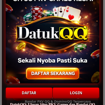
Suli_Bontot (Bali)
SB
“Sangat suka sama layanan pelanggan
situs pkv
ini. Sebagai penggemar
BandarQQ
dan
DomainQQ
lovers, saya
puas main di DatukQQ hingga saat ini.”
Nagita_Srey (Palembang)
NS
“Baru kali ini nemu yang pas, DatukQQ
memberikan bukti
meja hoki
paling gacor.
Main DominoQQ di mobile android sangat
lancar tanpa hambatan, bikin nyaman.”
Dedi_Egi (Bandung)
DAFTAR
LOGIN
DE
“Pantesan DatukQQ disebut sebagai
Bandar PKV QQ & DominoQQ Terpercaya
DatukQQ: Ulasan Situs PKV Games dan Bandar QQ