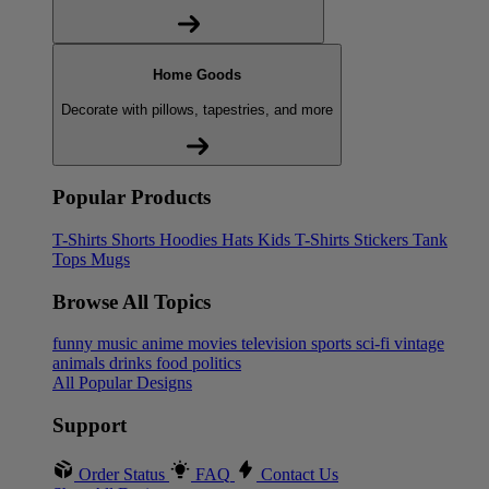
Home Goods
Decorate with pillows, tapestries, and more
Popular Products
T-Shirts
Shorts
Hoodies
Hats
Kids T-Shirts
Stickers
Tank
Tops
Mugs
Browse All Topics
funny
music
anime
movies
television
sports
sci-fi
vintage
animals
drinks
food
politics
All Popular Designs
Support
Order Status
FAQ
Contact Us