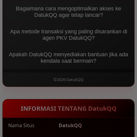
koneksi ke jalur terpendek. Ini meminimalisir ping
Benar sekali. Sebagai
situs pkv
resmi, kami
tinggi, memastikan kelancaran total saat Anda
Bagaimana cara mengoptimalkan akses ke
mengimplementasikan sistem deteksi otomatis
bermain
BandarQQ
maupun
DomainQQ
.
DatukQQ agar tetap lancar?
tingkat tinggi. Ini menjamin setiap putaran
DominoQQ
dan Bandar QQ berjalan murni Player
Pastikan Anda mengakses link alternatif resmi atau
vs Player, menjaga ekosistem tetap fair play.
Apa metode transaksi yang paling disarankan di
mengunduh aplikasi versi terbaru. Kosongkan
agen PKV DatukQQ?
cache perangkat Anda secara berkala agar
teknologi
server anti lag
bekerja maksimal untuk
Untuk menunjang kecepatan deposit dan withdraw
pengalaman bermain
BandarQQ
yang tanpa batas.
Apakah DatukQQ menyediakan bantuan jika ada
di
situs pkv
kami, sangat disarankan
kendala saat bermain?
menggunakan QRIS atau E-wallet (Dana/OVO).
Sistem otomatis DatukQQ akan memproses saldo
Tentu. Sebagai
Agen PKV DominoQQ & Bandar QQ
Anda dalam hitungan detik, sehingga Anda bisa
Terpercaya 2026
, tim Customer Service profesional
©2026 DatukQQ
langsung fokus ke meja
DomainQQ
.
kami siaga 24 jam nonstop via LiveChat untuk
memberikan solusi instan terkait pendaftaran,
login, atau hambatan teknis lainnya di ekosistem
PKV.
INFORMASI TENTANG DatukQQ
Nama Situs
DatukQQ