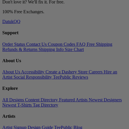
Don't love it? We'll fix it. For free.
100% Free Exchanges.
DatukQQ
Support
Order Status
Contact Us
Coupon Codes
FAQ
Free Shipping
Refunds & Returns
Shipping Info
Size Chart
About Us
About Us
Accessibility
Create a Dashery Store
Careers
Hire an
Artist
Social Responsibility
TeePublic Reviews
Explore
All Designs
Content Directory
Featured Artists
Newest Designers
Newest T-Shirts
Tag Directory
Artists
Artist Signup
Design Guide
TeePublic Blog