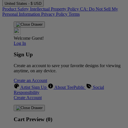
United States - $ USD
Product Safety
Intellectual Property Policy
CA: Do Not Sell My
Personal Information
Privacy Policy
Terms
Welcome Guest!
Log In
Sign Up
Create an account to save your favorite designs for viewing
anytime, on any device.
Create an Account
Artist Sign Up
About TeePublic
Social
Responsibility
Create Account
Cart Preview (0)