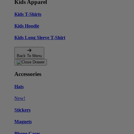
Kids Apparel
Kids T-Shirts
Kids Hoodie
Kids Long Sleeve T-Shirt
Back To Menu
Accessories
Hats
New!
Stickers
Magnets
Phone Cases