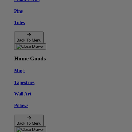
Pins
Totes
Back To Menu
Home Goods
Mugs
Tapestries
Wall Art
Pillows
Back To Menu