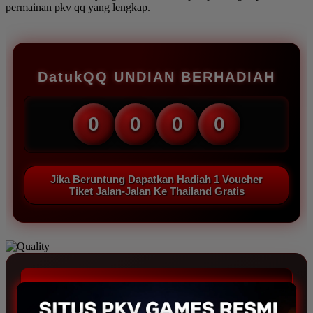
permainan pkv qq yang lengkap.
DatukQQ UNDIAN BERHADIAH
0
0
0
0
Jika Beruntung Dapatkan Hadiah 1 Voucher
Tiket Jalan-Jalan Ke Thailand Gratis
REVIEW MEMBERSHIP DatukQQ