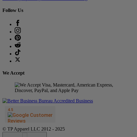
Follow Us
We Accept
© TP Apparel LLC 2012 - 2025