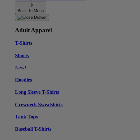
Back To Menu
Adult Apparel
T-Shirts
Shorts
New!
Hoodies
Long Sleeve T-Shirts
Crewneck Sweatshirts
Tank Tops
Baseball T-Shirts