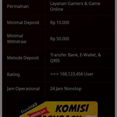
Layanan Gamers & Game
Permainan
Online
Minimal Deposit
Rp 10.000
Minimal
Rp 50.000
Withdraw
Transfer Bank, E-Wallet, &
Metode Deposit
QRIS
⭐⭐⭐ 168,123,456 User
Rating
Jam Operasional
24 Jam Nonstop