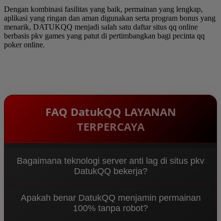
Dengan kombinasi fasilitas yang baik, permainan yang lengkap,
aplikasi yang ringan dan aman digunakan serta program bonus yang
menarik, DATUKQQ menjadi salah satu daftar situs qq online
berbasis pkv games yang patut di pertimbangkan bagi pecinta qq
poker online.
FAQ DatukQQ LAYANAN
TERPERCAYA
Bagaimana teknologi server anti lag di situs pkv
DatukQQ bekerja?
Sebagai
Agen PKV DominoQQ & Bandar QQ
Apakah benar DatukQQ menjamin permainan
Terpercaya 2026
, DatukQQ menggunakan sistem
100% tanpa robot?
Multi-Node Server terbaru yang mengarahkan