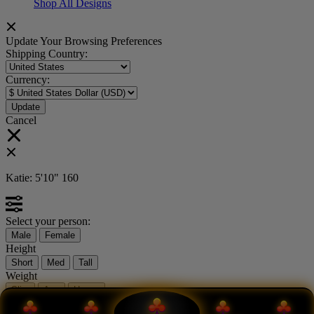
Shop All Designs
Update Your Browsing Preferences
Shipping Country:
Currency:
Cancel
Katie:
5'10"
160
Select your person:
Male
Female
Height
Short
Med
Tall
Weight
Slim
Avg
Heavy
View Size Chart