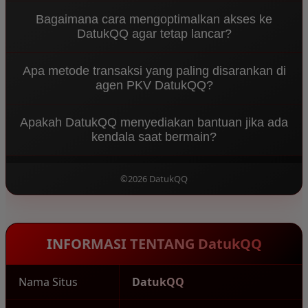
koneksi ke jalur terpendek. Ini meminimalisir ping
Benar sekali. Sebagai
situs pkv
resmi, kami
tinggi, memastikan kelancaran total saat Anda
Bagaimana cara mengoptimalkan akses ke
mengimplementasikan sistem deteksi otomatis
bermain
BandarQQ
maupun
DomainQQ
.
DatukQQ agar tetap lancar?
tingkat tinggi. Ini menjamin setiap putaran
DominoQQ
dan Bandar QQ berjalan murni Player
Pastikan Anda mengakses link alternatif resmi atau
vs Player, menjaga ekosistem tetap fair play.
Apa metode transaksi yang paling disarankan di
mengunduh aplikasi versi terbaru. Kosongkan
agen PKV DatukQQ?
cache perangkat Anda secara berkala agar
teknologi
server anti lag
bekerja maksimal untuk
Untuk menunjang kecepatan deposit dan withdraw
pengalaman bermain
BandarQQ
yang tanpa batas.
Apakah DatukQQ menyediakan bantuan jika ada
di
situs pkv
kami, sangat disarankan
kendala saat bermain?
menggunakan QRIS atau E-wallet (Dana/OVO).
Sistem otomatis DatukQQ akan memproses saldo
Tentu. Sebagai
Agen PKV DominoQQ & Bandar QQ
Anda dalam hitungan detik, sehingga Anda bisa
Terpercaya 2026
, tim Customer Service profesional
©2026 DatukQQ
langsung fokus ke meja
DomainQQ
.
kami siaga 24 jam nonstop via LiveChat untuk
memberikan solusi instan terkait pendaftaran,
login, atau hambatan teknis lainnya di ekosistem
PKV.
INFORMASI TENTANG DatukQQ
Nama Situs
DatukQQ