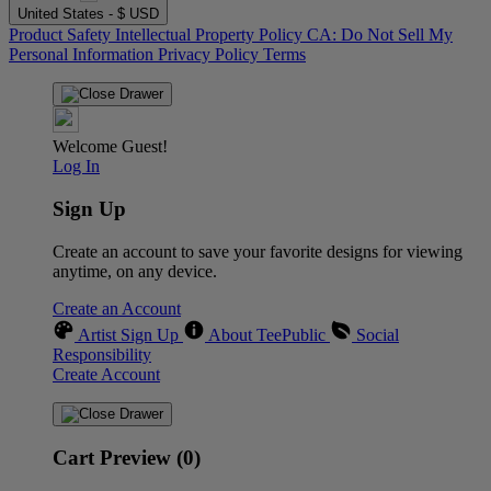
United States - $ USD
Product Safety
Intellectual Property Policy
CA: Do Not Sell My
Personal Information
Privacy Policy
Terms
Welcome Guest!
Log In
Sign Up
Create an account to save your favorite designs for viewing
anytime, on any device.
Create an Account
Artist Sign Up
About TeePublic
Social
Responsibility
Create Account
Cart Preview (0)