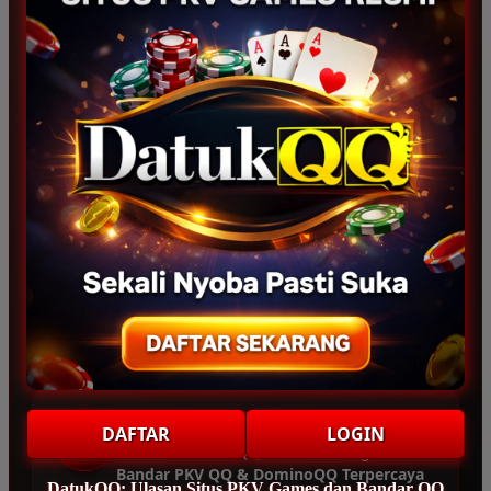
Suli_Bontot (Bali)
SB
“Sangat suka sama layanan pelanggan
situs pkv
ini. Sebagai penggemar
BandarQQ
dan
DomainQQ
lovers, saya
puas main di DatukQQ hingga saat ini.”
Nagita_Srey (Palembang)
NS
“Baru kali ini nemu yang pas, DatukQQ
memberikan bukti
meja hoki
paling gacor.
Main DominoQQ di mobile android sangat
lancar tanpa hambatan, bikin nyaman.”
Dedi_Egi (Bandung)
DAFTAR
LOGIN
DE
“Pantesan DatukQQ disebut sebagai
Bandar PKV QQ & DominoQQ Terpercaya
DatukQQ: Ulasan Situs PKV Games dan Bandar QQ