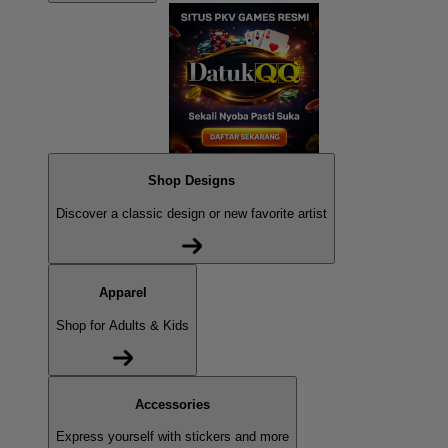
Shop Designs
Discover a classic design or new favorite artist
Apparel
Shop for Adults & Kids
Accessories
Express yourself with stickers and more