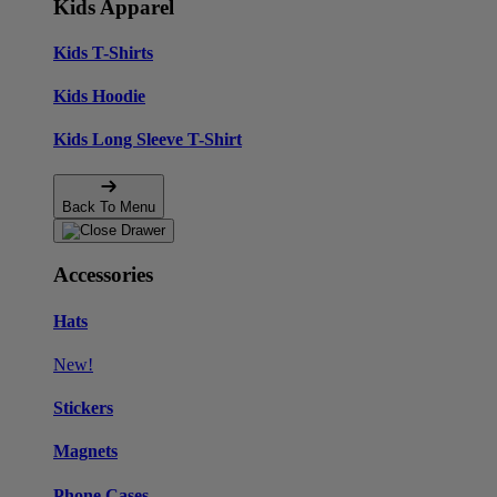
Kids Apparel
Kids T-Shirts
Kids Hoodie
Kids Long Sleeve T-Shirt
Back To Menu
Accessories
Hats
New!
Stickers
Magnets
Phone Cases