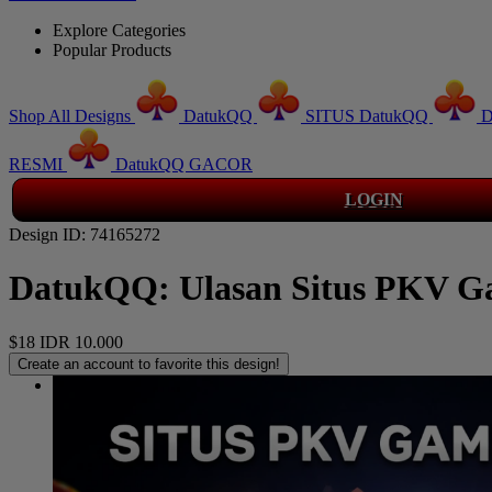
Explore Categories
Popular Products
Shop All Designs
DatukQQ
SITUS DatukQQ
D
RESMI
DatukQQ GACOR
LOGIN
Design ID: 74165272
DatukQQ: Ulasan Situs PKV G
$18
IDR 10.000
Create an account to favorite this design!