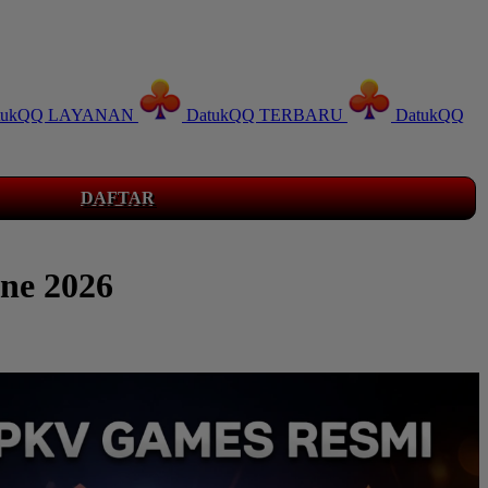
tukQQ LAYANAN
DatukQQ TERBARU
DatukQQ
DAFTAR
ne 2026