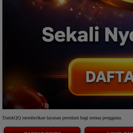
DatukQQ memberikan layanan premium bagi semua pengguna.